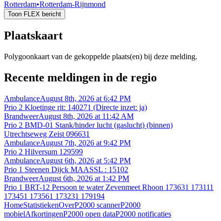
Rotterdam
•
Rotterdam-Rijnmond
Toon FLEX bericht
Plaatskaart
Polygoonkaart van de gekoppelde plaats(en) bij deze melding.
Recente meldingen in de regio
Ambulance
August 8th, 2026 at 6:42 PM
Prio 2 Kloetinge rit: 140271 (Directe inzet: ja)
Brandweer
August 8th, 2026 at 11:42 AM
Prio 2 BMD-01 Stank/hinder lucht (gaslucht) (binnen)
Utrechtseweg Zeist 096631
Ambulance
August 7th, 2026 at 9:42 PM
Prio 2 Hilversum 129599
Ambulance
August 6th, 2026 at 5:42 PM
Prio 1 Steenen Dijck MAASSL : 15102
Brandweer
August 6th, 2026 at 1:42 PM
Prio 1 BRT-12 Persoon te water Zevenmeet Rhoon 173631 173111
173451 173561 173231 179194
Home
Statistieken
Over
P2000 scanner
P2000
mobiel
Afkortingen
P2000 open data
P2000 notificaties