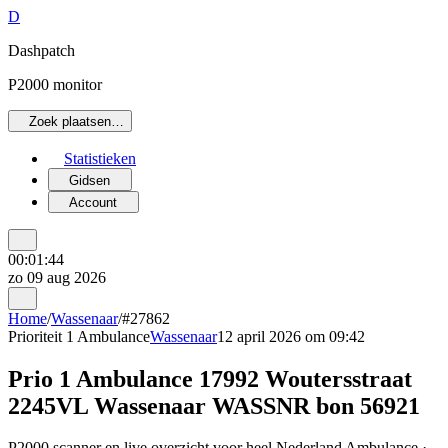
D
Dashpatch
P2000 monitor
Zoek plaatsen…
Statistieken
Gidsen
Account
00:01:44
zo 09 aug 2026
Home
/
Wassenaar
/
#27862
Prioriteit 1
Ambulance
Wassenaar
12 april 2026 om 09:42
Prio 1 Ambulance 17992 Woutersstraat
2245VL Wassenaar WASSNR bon 56921
P2000 scanner en live overzicht voor heel Nederland Ambulance ·