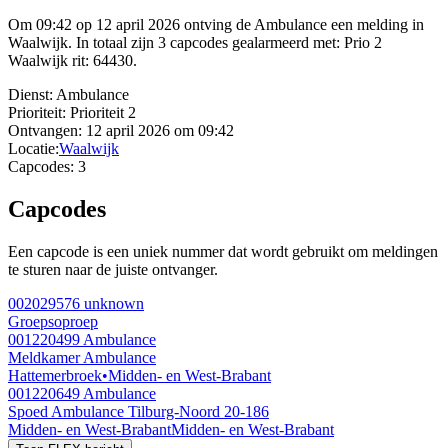
Om 09:42 op 12 april 2026 ontving de Ambulance een melding in
Waalwijk. In totaal zijn 3 capcodes gealarmeerd met: Prio 2
Waalwijk rit: 64430.
Dienst:
Ambulance
Prioriteit:
Prioriteit 2
Ontvangen:
12 april 2026 om 09:42
Locatie:
Waalwijk
Capcodes:
3
Capcodes
Een capcode is een uniek nummer dat wordt gebruikt om meldingen
te sturen naar de juiste ontvanger.
002029576
unknown
Groepsoproep
001220499
Ambulance
Meldkamer Ambulance
Hattemerbroek
•
Midden- en West-Brabant
001220649
Ambulance
Spoed Ambulance Tilburg-Noord 20-186
Midden- en West-Brabant
Midden- en West-Brabant