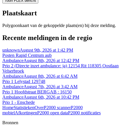
Toon FLEX bericht
Plaatskaart
Polygoonkaart van de gekoppelde plaats(en) bij deze melding.
Recente meldingen in de regio
unknown
August 9th, 2026 at 1:42 PM
Posten Rapid Centrum aub
Ambulance
August 8th, 2026 at 12:42 PM
Prio 2 (Directe inzet ambulance: ja) 12154 Rit 118305 Oostlaan
Velserbroek
Ambulance
August 8th, 2026 at 6:42 AM
Prio 1 Lelystad 129748
Ambulance
August 7th, 2026 at 3:42 AM
Prio 1 Hoofdstraat BERGAB : 16150
Ambulance
August 6th, 2026 at 10:42 PM
Prio 1 - Enschede
Home
Statistieken
Over
P2000 scanner
P2000
mobiel
Afkortingen
P2000 open data
P2000 notificaties
Bronnen