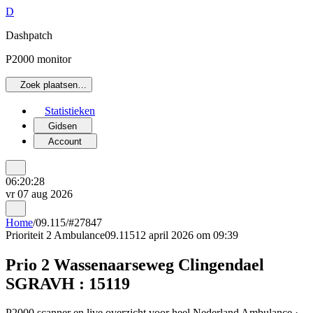
D
Dashpatch
P2000 monitor
Zoek plaatsen…
Statistieken
Gidsen
Account
06:20:28
vr 07 aug 2026
Home
/
09.115
/
#27847
Prioriteit 2
Ambulance
09.115
12 april 2026 om 09:39
Prio 2 Wassenaarseweg Clingendael
SGRAVH : 15119
P2000 scanner en live overzicht voor heel Nederland Ambulance ·