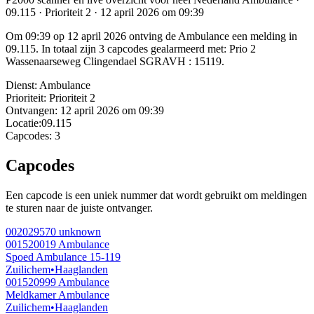
09.115 · Prioriteit 2 · 12 april 2026 om 09:39
Om 09:39 op 12 april 2026 ontving de Ambulance een melding in
09.115. In totaal zijn 3 capcodes gealarmeerd met: Prio 2
Wassenaarseweg Clingendael SGRAVH : 15119.
Dienst:
Ambulance
Prioriteit:
Prioriteit 2
Ontvangen:
12 april 2026 om 09:39
Locatie:
09.115
Capcodes:
3
Capcodes
Een capcode is een uniek nummer dat wordt gebruikt om meldingen
te sturen naar de juiste ontvanger.
002029570
unknown
001520019
Ambulance
Spoed Ambulance 15-119
Zuilichem
•
Haaglanden
001520999
Ambulance
Meldkamer Ambulance
Zuilichem
•
Haaglanden