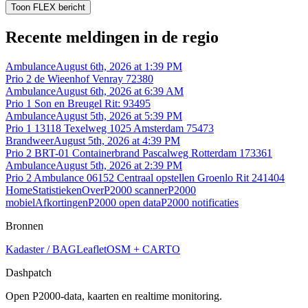
Toon FLEX bericht
Recente meldingen in de regio
Ambulance
August 6th, 2026 at 1:39 PM
Prio 2 de Wieenhof Venray 72380
Ambulance
August 6th, 2026 at 6:39 AM
Prio 1 Son en Breugel Rit: 93495
Ambulance
August 5th, 2026 at 5:39 PM
Prio 1 13118 Texelweg 1025 Amsterdam 75473
Brandweer
August 5th, 2026 at 4:39 PM
Prio 2 BRT-01 Containerbrand Pascalweg Rotterdam 173361
Ambulance
August 5th, 2026 at 2:39 PM
Prio 2 Ambulance 06152 Centraal opstellen Groenlo Rit 241404
Home
Statistieken
Over
P2000 scanner
P2000
mobiel
Afkortingen
P2000 open data
P2000 notificaties
Bronnen
Kadaster / BAG
Leaflet
OSM + CARTO
Dashpatch
Open P2000-data, kaarten en realtime monitoring.