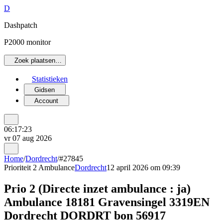
D
Dashpatch
P2000 monitor
Zoek plaatsen…
Statistieken
Gidsen
Account
06:17:23
vr 07 aug 2026
Home
/
Dordrecht
/
#27845
Prioriteit 2
Ambulance
Dordrecht
12 april 2026 om 09:39
Prio 2 (Directe inzet ambulance : ja)
Ambulance 18181 Gravensingel 3319EN
Dordrecht DORDRT bon 56917