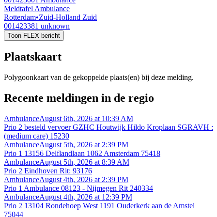
Meldtafel Ambulance
Rotterdam
•
Zuid-Holland Zuid
001423381
unknown
Toon FLEX bericht
Plaatskaart
Polygoonkaart van de gekoppelde plaats(en) bij deze melding.
Recente meldingen in de regio
Ambulance
August 6th, 2026 at 10:39 AM
Prio 2 besteld vervoer GZHC Houtwijk Hildo Kroplaan SGRAVH :
(medium care) 15230
Ambulance
August 5th, 2026 at 2:39 PM
Prio 1 13156 Delflandlaan 1062 Amsterdam 75418
Ambulance
August 5th, 2026 at 8:39 AM
Prio 2 Eindhoven Rit: 93176
Ambulance
August 4th, 2026 at 2:39 PM
Prio 1 Ambulance 08123 - Nijmegen Rit 240334
Ambulance
August 4th, 2026 at 12:39 PM
Prio 2 13104 Rondehoep West 1191 Ouderkerk aan de Amstel
75044