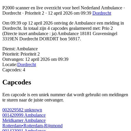
P2000 scanner en live overzicht voor heel Nederland Ambulance ·
Dordrecht · Prioriteit 2 · 12 april 2026 om 09:39
Dordrecht
Om 09:39 op 12 april 2026 ontving de Ambulance een melding in
Dordrecht. In totaal zijn 4 capcodes gealarmeerd met: Prio 2
(Directe inzet ambulance : ja) Ambulance 18181 Gravensingel
3319EN Dordrecht DORDRT bon 56917.
Dienst:
Ambulance
Prioriteit:
Prioriteit 2
Ontvangen:
12 april 2026 om 09:39
Locatie:
Dordrecht
Capcodes:
4
Capcodes
Een capcode is een uniek nummer dat wordt gebruikt om meldingen
te sturen naar de juiste ontvanger.
002029582
unknown
001420999
Ambulance
Meldkamer Ambulance
Rotterdam
•
Rotterdam-Rijnmond
001423001
Ambulance