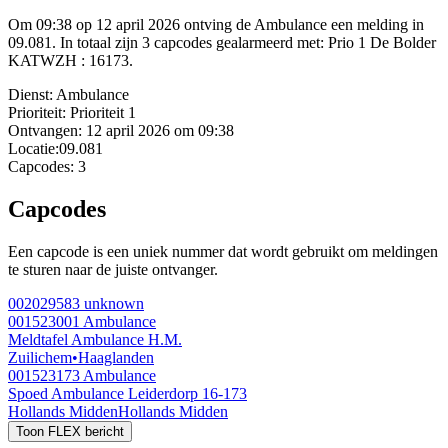
Om 09:38 op 12 april 2026 ontving de Ambulance een melding in
09.081. In totaal zijn 3 capcodes gealarmeerd met: Prio 1 De Bolder
KATWZH : 16173.
Dienst:
Ambulance
Prioriteit:
Prioriteit 1
Ontvangen:
12 april 2026 om 09:38
Locatie:
09.081
Capcodes:
3
Capcodes
Een capcode is een uniek nummer dat wordt gebruikt om meldingen
te sturen naar de juiste ontvanger.
002029583
unknown
001523001
Ambulance
Meldtafel Ambulance H.M.
Zuilichem
•
Haaglanden
001523173
Ambulance
Spoed Ambulance Leiderdorp 16-173
Hollands Midden
Hollands Midden
Toon FLEX bericht