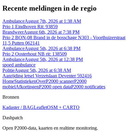
Recente meldingen in de regio
Ambulance
August 7th, 2026 at 1:38 AM
Prio 1 Eindhoven Rit: 93859
Brandweer
August 6th, 2026 at 7:38 PM
Prio 2 BON-08 Brand in de bosschage N303 - Voorthuizerstraat
11,5 Putten 062141
Ambulance
August 5th, 2026 at 6:38 PM
Prio 2 Oosterhout NB rit: 138509
Ambulance
August 5th, 2026 at 12:38 PM
spoed ambulance
Politie
August 5th, 2026 at 6:38 AM
Aanrijding letsel Verzetslaan Deventer 592416
Home
Statistieken
Over
P2000 scanner
P2000
mobiel
Afkortingen
P2000 open data
P2000 notificaties
Bronnen
Kadaster / BAG
Leaflet
OSM + CARTO
Dashpatch
Open P2000-data, kaarten en realtime monitoring.