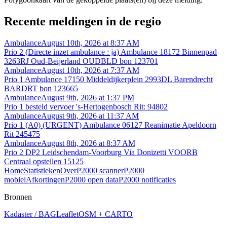
Recente meldingen in de regio
Ambulance
August 10th, 2026 at 8:37 AM
Prio 2 (Directe inzet ambulance : ja) Ambulance 18172 Binnenpad
3263RJ Oud-Beijerland OUDBLD bon 123701
Ambulance
August 10th, 2026 at 7:37 AM
Prio 1 Ambulance 17150 Middeldijkerplein 2993DL Barendrecht
BARDRT bon 123665
Ambulance
August 9th, 2026 at 1:37 PM
Prio 1 besteld vervoer 's-Hertogenbosch Rit: 94802
Ambulance
August 9th, 2026 at 11:37 AM
Prio 1 (A0) (URGENT) Ambulance 06127 Reanimatie Apeldoorn
Rit 245475
Ambulance
August 8th, 2026 at 8:37 AM
Prio 2 DP2 Leidschendam-Voorburg Via Donizetti VOORB
Centraal opstellen 15125
Home
Statistieken
Over
P2000 scanner
P2000
mobiel
Afkortingen
P2000 open data
P2000 notificaties
Bronnen
Kadaster / BAG
Leaflet
OSM + CARTO