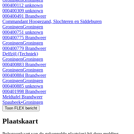
000400112
unknown
000400309
unknown
000400491
Brandweer
Commandant Hoogezand, Slochteren en Siddeburen
Groningen
Groningen
000400751
unknown
000400775
Brandweer
Groningen
Groningen
000400779
Brandweer
Delfzijl (Techniek)
Groningen
Groningen
000400883
Brandweer
Groningen
Groningen
000400884
Brandweer
Groningen
Groningen
000400885
unknown
000401998
Brandweer
Meldtafel Brandweer
Spaubeek
•
Groningen
Toon FLEX bericht
Plaatskaart
Polygoonkaart van de gekoppelde plaats(en) bij deze melding.