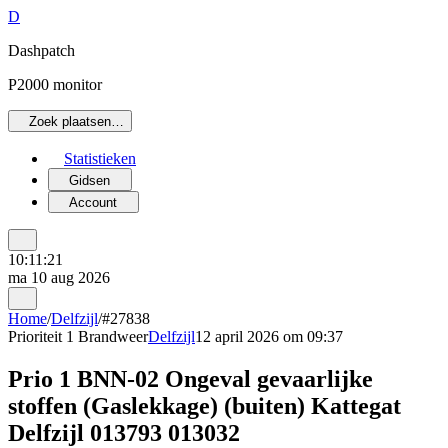
D
Dashpatch
P2000 monitor
Zoek plaatsen…
Statistieken
Gidsen
Account
10:11:21
ma 10 aug 2026
Home
/
Delfzijl
/
#27838
Prioriteit 1
Brandweer
Delfzijl
12 april 2026 om 09:37
Prio 1 BNN-02 Ongeval gevaarlijke
stoffen (Gaslekkage) (buiten) Kattegat
Delfzijl 013793 013032