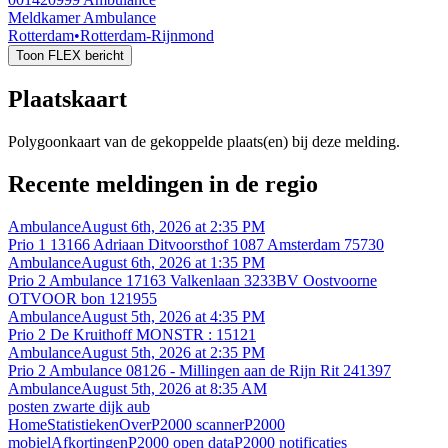
Meldkamer Ambulance
Rotterdam
•
Rotterdam-Rijnmond
Toon FLEX bericht
Plaatskaart
Polygoonkaart van de gekoppelde plaats(en) bij deze melding.
Recente meldingen in de regio
Ambulance
August 6th, 2026 at 2:35 PM
Prio 1 13166 Adriaan Ditvoorsthof 1087 Amsterdam 75730
Ambulance
August 6th, 2026 at 1:35 PM
Prio 2 Ambulance 17163 Valkenlaan 3233BV Oostvoorne
OTVOOR bon 121955
Ambulance
August 5th, 2026 at 4:35 PM
Prio 2 De Kruithoff MONSTR : 15121
Ambulance
August 5th, 2026 at 2:35 PM
Prio 2 Ambulance 08126 - Millingen aan de Rijn Rit 241397
Ambulance
August 5th, 2026 at 8:35 AM
posten zwarte dijk aub
Home
Statistieken
Over
P2000 scanner
P2000
mobiel
Afkortingen
P2000 open data
P2000 notificaties