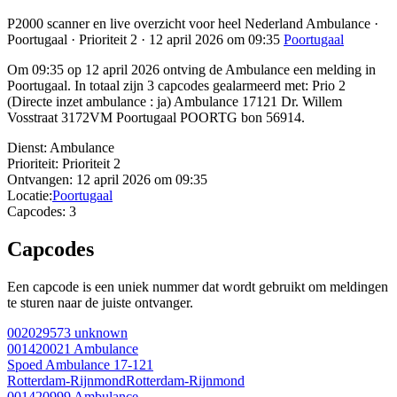
P2000 scanner en live overzicht voor heel Nederland Ambulance ·
Poortugaal · Prioriteit 2 · 12 april 2026 om 09:35
Poortugaal
Om 09:35 op 12 april 2026 ontving de Ambulance een melding in
Poortugaal. In totaal zijn 3 capcodes gealarmeerd met: Prio 2
(Directe inzet ambulance : ja) Ambulance 17121 Dr. Willem
Vosstraat 3172VM Poortugaal POORTG bon 56914.
Dienst:
Ambulance
Prioriteit:
Prioriteit 2
Ontvangen:
12 april 2026 om 09:35
Locatie:
Poortugaal
Capcodes:
3
Capcodes
Een capcode is een uniek nummer dat wordt gebruikt om meldingen
te sturen naar de juiste ontvanger.
002029573
unknown
001420021
Ambulance
Spoed Ambulance 17-121
Rotterdam-Rijnmond
Rotterdam-Rijnmond
001420999
Ambulance