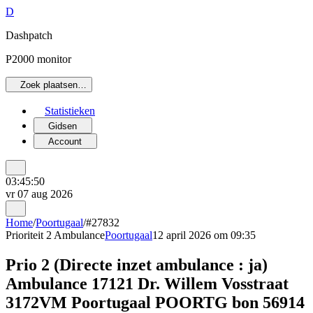
D
Dashpatch
P2000 monitor
Zoek plaatsen…
Statistieken
Gidsen
Account
03:45:50
vr 07 aug 2026
Home
/
Poortugaal
/
#27832
Prioriteit 2
Ambulance
Poortugaal
12 april 2026 om 09:35
Prio 2 (Directe inzet ambulance : ja)
Ambulance 17121 Dr. Willem Vosstraat
3172VM Poortugaal POORTG bon 56914