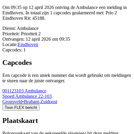
Om 09:35 op 12 april 2026 ontving de Ambulance een melding in
Eindhoven. In totaal zijn 1 capcodes gealarmeerd met: Prio 2
Eindhoven Rit: 45188.
Dienst:
Ambulance
Prioriteit:
Prioriteit 2
Ontvangen:
12 april 2026 om 09:35
Locatie:
Eindhoven
Capcodes:
1
Capcodes
Een capcode is een uniek nummer dat wordt gebruikt om meldingen
te sturen naar de juiste ontvanger.
001123103
Ambulance
Spoed Ambulance 22-103
Gronsveld
•
Brabant-Zuidoost
Toon FLEX bericht
Plaatskaart
Polygoonkaart van de gekoppelde plaats(en) bij deze melding.