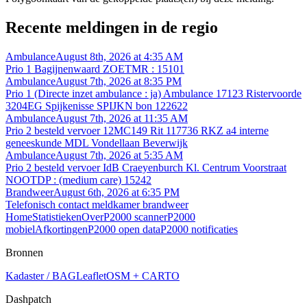
Recente meldingen in de regio
Ambulance
August 8th, 2026 at 4:35 AM
Prio 1 Bagijnenwaard ZOETMR : 15101
Ambulance
August 7th, 2026 at 8:35 PM
Prio 1 (Directe inzet ambulance : ja) Ambulance 17123 Ristervoorde
3204EG Spijkenisse SPIJKN bon 122622
Ambulance
August 7th, 2026 at 11:35 AM
Prio 2 besteld vervoer 12MC149 Rit 117736 RKZ a4 interne
geneeskunde MDL Vondellaan Beverwijk
Ambulance
August 7th, 2026 at 5:35 AM
Prio 2 besteld vervoer IdB Craeyenburch Kl. Centrum Voorstraat
NOOTDP : (medium care) 15242
Brandweer
August 6th, 2026 at 6:35 PM
Telefonisch contact meldkamer brandweer
Home
Statistieken
Over
P2000 scanner
P2000
mobiel
Afkortingen
P2000 open data
P2000 notificaties
Bronnen
Kadaster / BAG
Leaflet
OSM + CARTO
Dashpatch