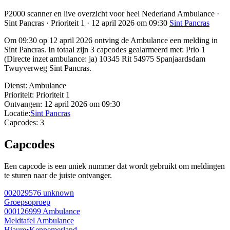
P2000 scanner en live overzicht voor heel Nederland Ambulance ·
Sint Pancras · Prioriteit 1 · 12 april 2026 om 09:30
Sint Pancras
Om 09:30 op 12 april 2026 ontving de Ambulance een melding in
Sint Pancras. In totaal zijn 3 capcodes gealarmeerd met: Prio 1
(Directe inzet ambulance: ja) 10345 Rit 54975 Spanjaardsdam
Twuyverweg Sint Pancras.
Dienst:
Ambulance
Prioriteit:
Prioriteit 1
Ontvangen:
12 april 2026 om 09:30
Locatie:
Sint Pancras
Capcodes:
3
Capcodes
Een capcode is een uniek nummer dat wordt gebruikt om meldingen
te sturen naar de juiste ontvanger.
002029576
unknown
Groepsoproep
000126999
Ambulance
Meldtafel Ambulance
Hiaure
•
Kennemerland