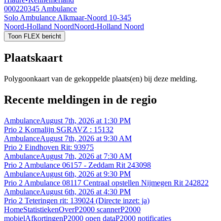
000220345
Ambulance
Solo Ambulance Alkmaar-Noord 10-345
Noord-Holland Noord
Noord-Holland Noord
Toon FLEX bericht
Plaatskaart
Polygoonkaart van de gekoppelde plaats(en) bij deze melding.
Recente meldingen in de regio
Ambulance
August 7th, 2026 at 1:30 PM
Prio 2 Kornalijn SGRAVZ : 15132
Ambulance
August 7th, 2026 at 9:30 AM
Prio 2 Eindhoven Rit: 93975
Ambulance
August 7th, 2026 at 7:30 AM
Prio 2 Ambulance 06157 - Zeddam Rit 243098
Ambulance
August 6th, 2026 at 9:30 PM
Prio 2 Ambulance 08117 Centraal opstellen Nijmegen Rit 242822
Ambulance
August 6th, 2026 at 4:30 PM
Prio 2 Teteringen rit: 139024 (Directe inzet: ja)
Home
Statistieken
Over
P2000 scanner
P2000
mobiel
Afkortingen
P2000 open data
P2000 notificaties