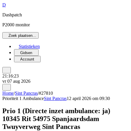
D
Dashpatch
P2000 monitor
Zoek plaatsen…
Statistieken
Gidsen
Account
21:16:23
vr 07 aug 2026
Home
/
Sint Pancras
/
#27810
Prioriteit 1
Ambulance
Sint Pancras
12 april 2026 om 09:30
Prio 1 (Directe inzet ambulance: ja)
10345 Rit 54975 Spanjaardsdam
Twuyverweg Sint Pancras