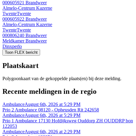
000605921
Brandweer
Almelo-Centrum Kazerne
Twente
Twente
000605922
Brandweer
Almelo-Centrum Kazerne
Twente
Twente
000806240
Brandweer
Meldkamer Brandweer
Dinxperlo
Toon FLEX bericht
Plaatskaart
Polygoonkaart van de gekoppelde plaats(en) bij deze melding.
Recente meldingen in de regio
Ambulance
August 6th, 2026 at 5:29 PM
Prio 2 Ambulance 08120 - Opheusden Rit 242658
Ambulance
August 6th, 2026 at 5:29 PM
Prio 1 Ambulance 17130 Hofdijksweg Ouddorp ZH OUDDRP bon
122053
Ambulance
August 6th, 2026 at 2:29 PM