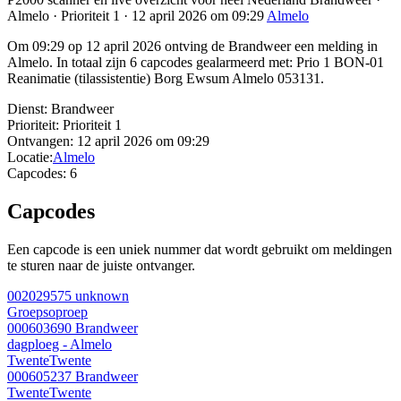
Almelo · Prioriteit 1 · 12 april 2026 om 09:29
Almelo
Om 09:29 op 12 april 2026 ontving de Brandweer een melding in
Almelo. In totaal zijn 6 capcodes gealarmeerd met: Prio 1 BON-01
Reanimatie (tilassistentie) Borg Ewsum Almelo 053131.
Dienst:
Brandweer
Prioriteit:
Prioriteit 1
Ontvangen:
12 april 2026 om 09:29
Locatie:
Almelo
Capcodes:
6
Capcodes
Een capcode is een uniek nummer dat wordt gebruikt om meldingen
te sturen naar de juiste ontvanger.
002029575
unknown
Groepsoproep
000603690
Brandweer
dagploeg - Almelo
Twente
Twente
000605237
Brandweer
Twente
Twente