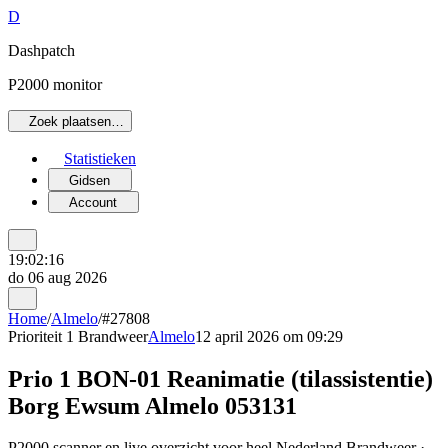
D
Dashpatch
P2000 monitor
Zoek plaatsen…
Statistieken
Gidsen
Account
19:02:16
do 06 aug 2026
Home
/
Almelo
/
#27808
Prioriteit 1
Brandweer
Almelo
12 april 2026 om 09:29
Prio 1 BON-01 Reanimatie (tilassistentie)
Borg Ewsum Almelo 053131
P2000 scanner en live overzicht voor heel Nederland Brandweer ·