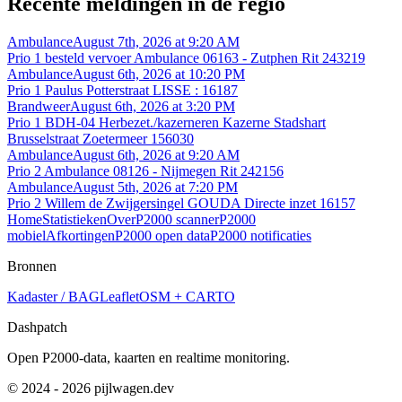
Recente meldingen in de regio
Ambulance
August 7th, 2026 at 9:20 AM
Prio 1 besteld vervoer Ambulance 06163 - Zutphen Rit 243219
Ambulance
August 6th, 2026 at 10:20 PM
Prio 1 Paulus Potterstraat LISSE : 16187
Brandweer
August 6th, 2026 at 3:20 PM
Prio 1 BDH-04 Herbezet./kazerneren Kazerne Stadshart
Brusselstraat Zoetermeer 156030
Ambulance
August 6th, 2026 at 9:20 AM
Prio 2 Ambulance 08126 - Nijmegen Rit 242156
Ambulance
August 5th, 2026 at 7:20 PM
Prio 2 Willem de Zwijgersingel GOUDA Directe inzet 16157
Home
Statistieken
Over
P2000 scanner
P2000
mobiel
Afkortingen
P2000 open data
P2000 notificaties
Bronnen
Kadaster / BAG
Leaflet
OSM + CARTO
Dashpatch
Open P2000-data, kaarten en realtime monitoring.
© 2024 - 2026 pijlwagen.dev