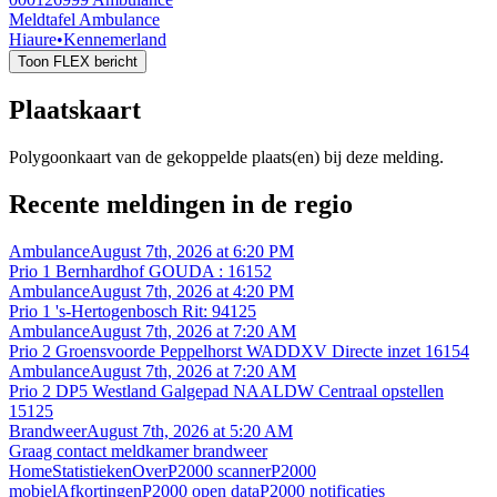
Meldtafel Ambulance
Hiaure
•
Kennemerland
Toon FLEX bericht
Plaatskaart
Polygoonkaart van de gekoppelde plaats(en) bij deze melding.
Recente meldingen in de regio
Ambulance
August 7th, 2026 at 6:20 PM
Prio 1 Bernhardhof GOUDA : 16152
Ambulance
August 7th, 2026 at 4:20 PM
Prio 1 's-Hertogenbosch Rit: 94125
Ambulance
August 7th, 2026 at 7:20 AM
Prio 2 Groensvoorde Peppelhorst WADDXV Directe inzet 16154
Ambulance
August 7th, 2026 at 7:20 AM
Prio 2 DP5 Westland Galgepad NAALDW Centraal opstellen
15125
Brandweer
August 7th, 2026 at 5:20 AM
Graag contact meldkamer brandweer
Home
Statistieken
Over
P2000 scanner
P2000
mobiel
Afkortingen
P2000 open data
P2000 notificaties