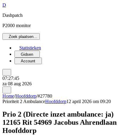
D
Dashpatch
P2000 monitor
Zoek plaatsen…
Statistieken
Gidsen
Account
07:27:45
za 08 aug 2026
Home
/
Hoofddorp
/
#27780
Prioriteit 2
Ambulance
Hoofddorp
12 april 2026 om 09:20
Prio 2 (Directe inzet ambulance: ja)
12165 Rit 54969 Jacobus Ahrendlaan
Hoofddorp