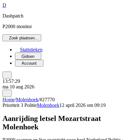
D
Dashpatch
P2000 monitor
Zoek plaatsen…
Statistieken
Gidsen
Account
13:57:29
ma 10 aug 2026
Home
/
Molenhoek
/
#27770
Prioriteit 3
Politie
Molenhoek
12 april 2026 om 09:19
Aanrijding letsel Mozartstraat
Molenhoek
P2000 scanner en live overzicht voor heel Nederland Politie ·