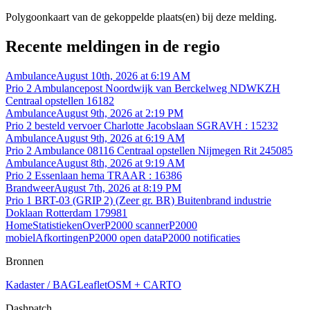
Polygoonkaart van de gekoppelde plaats(en) bij deze melding.
Recente meldingen in de regio
Ambulance
August 10th, 2026 at 6:19 AM
Prio 2 Ambulancepost Noordwijk van Berckelweg NDWKZH
Centraal opstellen 16182
Ambulance
August 9th, 2026 at 2:19 PM
Prio 2 besteld vervoer Charlotte Jacobslaan SGRAVH : 15232
Ambulance
August 9th, 2026 at 6:19 AM
Prio 2 Ambulance 08116 Centraal opstellen Nijmegen Rit 245085
Ambulance
August 8th, 2026 at 9:19 AM
Prio 2 Essenlaan hema TRAAR : 16386
Brandweer
August 7th, 2026 at 8:19 PM
Prio 1 BRT-03 (GRIP 2) (Zeer gr. BR) Buitenbrand industrie
Doklaan Rotterdam 179981
Home
Statistieken
Over
P2000 scanner
P2000
mobiel
Afkortingen
P2000 open data
P2000 notificaties
Bronnen
Kadaster / BAG
Leaflet
OSM + CARTO
Dashpatch