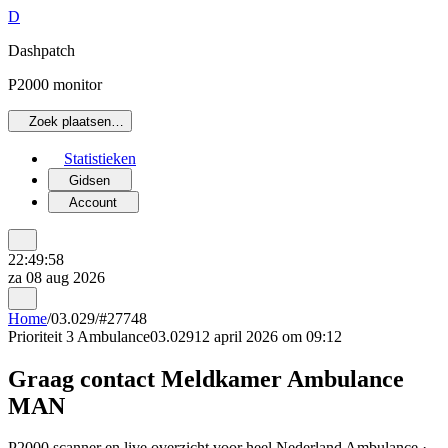
D
Dashpatch
P2000 monitor
Zoek plaatsen…
Statistieken
Gidsen
Account
22:49:58
za 08 aug 2026
Home
/
03.029
/
#27748
Prioriteit 3
Ambulance
03.029
12 april 2026 om 09:12
Graag contact Meldkamer Ambulance
MAN
P2000 scanner en live overzicht voor heel Nederland Ambulance ·