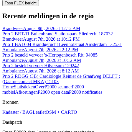
Toon FLEX bericht
Recente meldingen in de regio
Brandweer
August 8th, 2026 at 12:12 AM
Prio 2 BRT-11 Buitenbrand Stationspark Sliedrecht 187032
Brandweer
August 7th, 2026 at 10:12 PM
Prio 1 BAD-04 Brandgerucht Leenhofstraat Amsterdam 132531
Ambulance
August 7th, 2026 at 2:12 PM
Prio 2 besteld vervoer 's-Hertogenbosch Rit: 94085
Ambulance
August 7th, 2026 at 10:12 AM
Prio 2 besteld vervoer Hilversum 129242
Ambulance
August 7th, 2026 at 8:12 AM
Prio 2 RDGG (3B) Cardiologie Reinier de Graafweg DELFT :
(Gaarne contact MKA) 15103
Home
Statistieken
Over
P2000 scanner
P2000
mobiel
Afkortingen
P2000 open data
P2000 notificaties
Bronnen
Kadaster / BAG
Leaflet
OSM + CARTO
Dashpatch