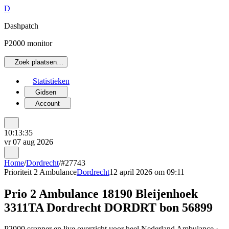
D
Dashpatch
P2000 monitor
Zoek plaatsen…
Statistieken
Gidsen
Account
10:13:35
vr 07 aug 2026
Home
/
Dordrecht
/
#27743
Prioriteit 2
Ambulance
Dordrecht
12 april 2026 om 09:11
Prio 2 Ambulance 18190 Bleijenhoek
3311TA Dordrecht DORDRT bon 56899
P2000 scanner en live overzicht voor heel Nederland Ambulance ·