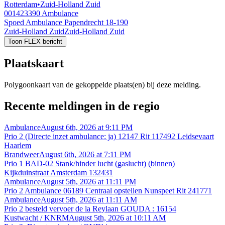
Rotterdam
•
Zuid-Holland Zuid
001423390
Ambulance
Spoed Ambulance Papendrecht 18-190
Zuid-Holland Zuid
Zuid-Holland Zuid
Toon FLEX bericht
Plaatskaart
Polygoonkaart van de gekoppelde plaats(en) bij deze melding.
Recente meldingen in de regio
Ambulance
August 6th, 2026 at 9:11 PM
Prio 2 (Directe inzet ambulance: ja) 12147 Rit 117492 Leidsevaart
Haarlem
Brandweer
August 6th, 2026 at 7:11 PM
Prio 1 BAD-02 Stank/hinder lucht (gaslucht) (binnen)
Kijkduinstraat Amsterdam 132431
Ambulance
August 5th, 2026 at 11:11 PM
Prio 2 Ambulance 06189 Centraal opstellen Nunspeet Rit 241771
Ambulance
August 5th, 2026 at 11:11 AM
Prio 2 besteld vervoer de la Reylaan GOUDA : 16154
Kustwacht / KNRM
August 5th, 2026 at 10:11 AM