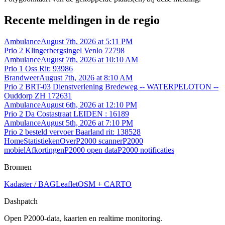
Recente meldingen in de regio
Ambulance
August 7th, 2026 at 5:11 PM
Prio 2 Klingerbergsingel Venlo 72798
Ambulance
August 7th, 2026 at 10:10 AM
Prio 1 Oss Rit: 93986
Brandweer
August 7th, 2026 at 8:10 AM
Prio 2 BRT-03 Dienstverlening Bredeweg -- WATERPELOTON --
Ouddorp ZH 172631
Ambulance
August 6th, 2026 at 12:10 PM
Prio 2 Da Costastraat LEIDEN : 16189
Ambulance
August 5th, 2026 at 7:10 PM
Prio 2 besteld vervoer Baarland rit: 138528
Home
Statistieken
Over
P2000 scanner
P2000
mobiel
Afkortingen
P2000 open data
P2000 notificaties
Bronnen
Kadaster / BAG
Leaflet
OSM + CARTO
Dashpatch
Open P2000-data, kaarten en realtime monitoring.