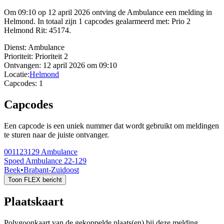
Om 09:10 op 12 april 2026 ontving de Ambulance een melding in
Helmond. In totaal zijn 1 capcodes gealarmeerd met: Prio 2
Helmond Rit: 45174.
Dienst:
Ambulance
Prioriteit:
Prioriteit 2
Ontvangen:
12 april 2026 om 09:10
Locatie:
Helmond
Capcodes:
1
Capcodes
Een capcode is een uniek nummer dat wordt gebruikt om meldingen
te sturen naar de juiste ontvanger.
001123129
Ambulance
Spoed Ambulance 22-129
Beek
•
Brabant-Zuidoost
Toon FLEX bericht
Plaatskaart
Polygoonkaart van de gekoppelde plaats(en) bij deze melding.