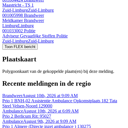
Maastricht - TS 1
Zuid-Limburg
Zuid-Limburg
001005998
Brandweer
Meldkamer Brandweer
Limburg
Limburg
001033002
Politie
Adviseur Gevaarlijke Stoffen Politie
Zuid-Limburg
Zuid-Limburg
Toon FLEX bericht
Plaatskaart
Polygoonkaart van de gekoppelde plaats(en) bij deze melding.
Recente meldingen in de regio
Brandweer
August 10th, 2026 at 9:09 AM
Prio 1 BNH-02 Assistentie Ambulance Opkomstplaats 182 Tata
Steel Velsen-Noord 129000
Ambulance
August 10th, 2026 at 6:09 AM
Prio 2 Berlicum Rit: 95027
Ambulance
August 9th, 2026 at 9:09 AM
Prio 1 Almere (Directe inzet ambulance ) 130275