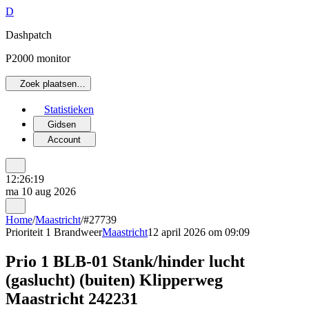
D
Dashpatch
P2000 monitor
Zoek plaatsen…
Statistieken
Gidsen
Account
12:26:19
ma 10 aug 2026
Home
/
Maastricht
/
#27739
Prioriteit 1
Brandweer
Maastricht
12 april 2026 om 09:09
Prio 1 BLB-01 Stank/hinder lucht
(gaslucht) (buiten) Klipperweg
Maastricht 242231