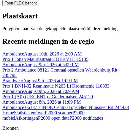
Toon FLEX bericht
Plaatskaart
Polygoonkaart van de gekoppelde plaats(en) bij deze melding.
Recente meldingen in de regio
Ambulance
August 10th, 2026 at 2:09 AM
Prio 1 Johan Mauritsstraat HOEKVH : 15135
Ambulance
August 9th, 2026 at 5:09 PM
Prio 2 Ambulance 08121 Centraal opstellen Waardenburg Rit
245798
Brandweer
August 9th, 2026 at 1:09 PM
Prio 1 BNH-02 Reanimatie N203 Li Krommenie 110833
Ambulance
August 9th, 2026 at 7:09 AM
Prio 1 (A0) (URGENT) - Geldermalsen 245120
Ambulance
August 8th, 2026 at 11:09 PM
Ambulance 06187 EINDE Centraal opstellen Nunspeet Rit 244938
Home
Statistieken
Over
P2000 scanner
P2000
mobiel
Afkortingen
P2000 open data
P2000 notificaties
Bronnen