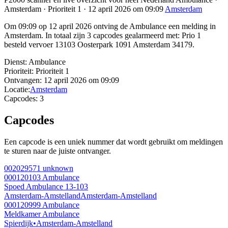
Amsterdam · Prioriteit 1 · 12 april 2026 om 09:09
Amsterdam
Om 09:09 op 12 april 2026 ontving de Ambulance een melding in
Amsterdam. In totaal zijn 3 capcodes gealarmeerd met: Prio 1
besteld vervoer 13103 Oosterpark 1091 Amsterdam 34179.
Dienst:
Ambulance
Prioriteit:
Prioriteit 1
Ontvangen:
12 april 2026 om 09:09
Locatie:
Amsterdam
Capcodes:
3
Capcodes
Een capcode is een uniek nummer dat wordt gebruikt om meldingen
te sturen naar de juiste ontvanger.
002029571
unknown
000120103
Ambulance
Spoed Ambulance 13-103
Amsterdam-Amstelland
Amsterdam-Amstelland
000120999
Ambulance
Meldkamer Ambulance
Spierdijk
•
Amsterdam-Amstelland