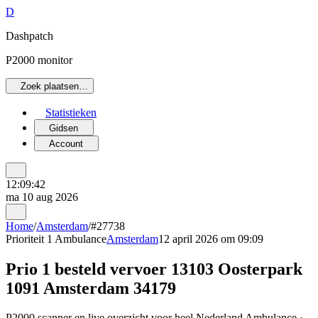
D
Dashpatch
P2000 monitor
Zoek plaatsen…
Statistieken
Gidsen
Account
12:09:42
ma 10 aug 2026
Home
/
Amsterdam
/
#27738
Prioriteit 1
Ambulance
Amsterdam
12 april 2026 om 09:09
Prio 1 besteld vervoer 13103 Oosterpark
1091 Amsterdam 34179
P2000 scanner en live overzicht voor heel Nederland Ambulance ·