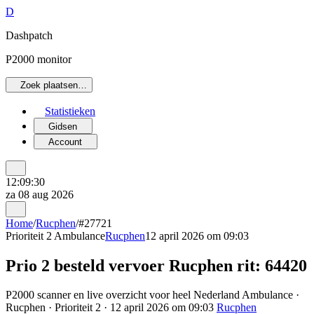
D
Dashpatch
P2000 monitor
Zoek plaatsen…
Statistieken
Gidsen
Account
12:09:30
za 08 aug 2026
Home
/
Rucphen
/
#27721
Prioriteit 2
Ambulance
Rucphen
12 april 2026 om 09:03
Prio 2 besteld vervoer Rucphen rit: 64420
P2000 scanner en live overzicht voor heel Nederland Ambulance ·
Rucphen · Prioriteit 2 · 12 april 2026 om 09:03
Rucphen