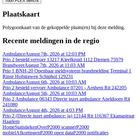
Toon FLEX bericht
Plaatskaart
Polygoonkaart van de gekoppelde plaats(en) bij deze melding.
Recente meldingen in de regio
Ambulance
August 7th, 2026 at 12:03 PM
Prio 2 besteld vervoer 13217 Kleefkruid 1112 Diemen 75979
Brandweer
August 7th, 2026 at 11:03 AM
Prio 1 BNH-20 Openbaar meldsysteem brandmelding Terminal 1
Rinse Hofstraweg Schiphol 129231
Ambulance
August 6th, 2026 at 10:03 AM
Prio 2 besteld vervoer Ambulance 07201 - Arnhem Rit 242205
Ambulance
August 5th, 2026 at 10:03 AM
Prio 2 Ambulance 06343 Directe inzet ambulance Apeldoorn Rit
241080
Ambulance
August 4th, 2026 at 4:03 PM
Prio 2 (Directe inzet ambulance: ja) 12144 Rit 116367 Ekamastraat
Haarlem
Home
Statistieken
Over
P2000 scanner
P2000
mobiel
Afkortingen
P2000 open data
P2000 notificaties