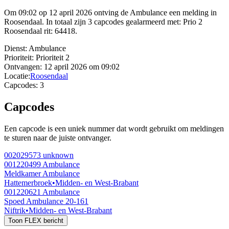
Om 09:02 op 12 april 2026 ontving de Ambulance een melding in
Roosendaal. In totaal zijn 3 capcodes gealarmeerd met: Prio 2
Roosendaal rit: 64418.
Dienst:
Ambulance
Prioriteit:
Prioriteit 2
Ontvangen:
12 april 2026 om 09:02
Locatie:
Roosendaal
Capcodes:
3
Capcodes
Een capcode is een uniek nummer dat wordt gebruikt om meldingen
te sturen naar de juiste ontvanger.
002029573
unknown
001220499
Ambulance
Meldkamer Ambulance
Hattemerbroek
•
Midden- en West-Brabant
001220621
Ambulance
Spoed Ambulance 20-161
Niftrik
•
Midden- en West-Brabant
Toon FLEX bericht