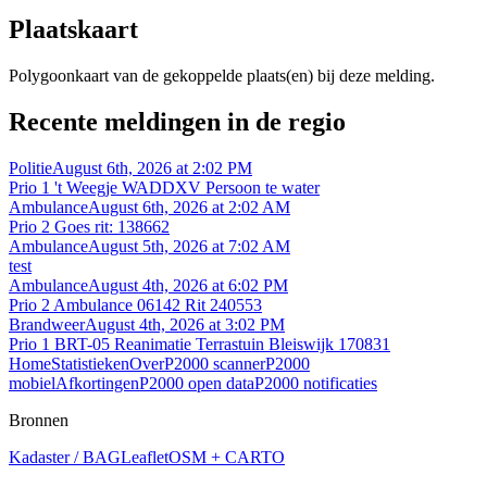
Plaatskaart
Polygoonkaart van de gekoppelde plaats(en) bij deze melding.
Recente meldingen in de regio
Politie
August 6th, 2026 at 2:02 PM
Prio 1 't Weegje WADDXV Persoon te water
Ambulance
August 6th, 2026 at 2:02 AM
Prio 2 Goes rit: 138662
Ambulance
August 5th, 2026 at 7:02 AM
test
Ambulance
August 4th, 2026 at 6:02 PM
Prio 2 Ambulance 06142 Rit 240553
Brandweer
August 4th, 2026 at 3:02 PM
Prio 1 BRT-05 Reanimatie Terrastuin Bleiswijk 170831
Home
Statistieken
Over
P2000 scanner
P2000
mobiel
Afkortingen
P2000 open data
P2000 notificaties
Bronnen
Kadaster / BAG
Leaflet
OSM + CARTO