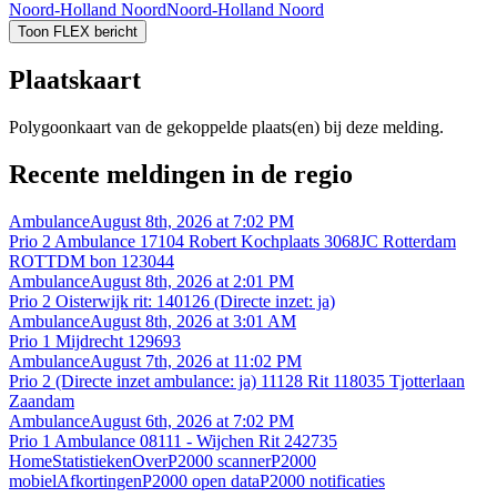
Noord-Holland Noord
Noord-Holland Noord
Toon FLEX bericht
Plaatskaart
Polygoonkaart van de gekoppelde plaats(en) bij deze melding.
Recente meldingen in de regio
Ambulance
August 8th, 2026 at 7:02 PM
Prio 2 Ambulance 17104 Robert Kochplaats 3068JC Rotterdam
ROTTDM bon 123044
Ambulance
August 8th, 2026 at 2:01 PM
Prio 2 Oisterwijk rit: 140126 (Directe inzet: ja)
Ambulance
August 8th, 2026 at 3:01 AM
Prio 1 Mijdrecht 129693
Ambulance
August 7th, 2026 at 11:02 PM
Prio 2 (Directe inzet ambulance: ja) 11128 Rit 118035 Tjotterlaan
Zaandam
Ambulance
August 6th, 2026 at 7:02 PM
Prio 1 Ambulance 08111 - Wijchen Rit 242735
Home
Statistieken
Over
P2000 scanner
P2000
mobiel
Afkortingen
P2000 open data
P2000 notificaties