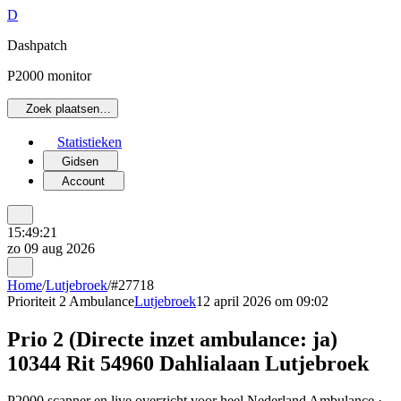
D
Dashpatch
P2000 monitor
Zoek plaatsen…
Statistieken
Gidsen
Account
15:49:21
zo 09 aug 2026
Home
/
Lutjebroek
/
#27718
Prioriteit 2
Ambulance
Lutjebroek
12 april 2026 om 09:02
Prio 2 (Directe inzet ambulance: ja)
10344 Rit 54960 Dahlialaan Lutjebroek
P2000 scanner en live overzicht voor heel Nederland Ambulance ·