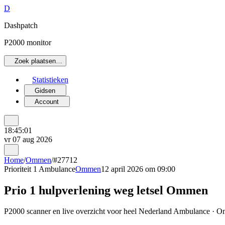
D
Dashpatch
P2000 monitor
Zoek plaatsen…
Statistieken
Gidsen
Account
18:45:01
vr 07 aug 2026
Home
/
Ommen
/
#27712
Prioriteit 1
Ambulance
Ommen
12 april 2026 om 09:00
Prio 1 hulpverlening weg letsel Ommen
P2000 scanner en live overzicht voor heel Nederland Ambulance · Om