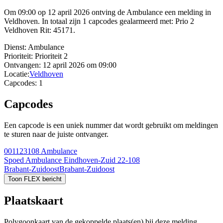
Om 09:00 op 12 april 2026 ontving de Ambulance een melding in
Veldhoven. In totaal zijn 1 capcodes gealarmeerd met: Prio 2
Veldhoven Rit: 45171.
Dienst:
Ambulance
Prioriteit:
Prioriteit 2
Ontvangen:
12 april 2026 om 09:00
Locatie:
Veldhoven
Capcodes:
1
Capcodes
Een capcode is een uniek nummer dat wordt gebruikt om meldingen
te sturen naar de juiste ontvanger.
001123108
Ambulance
Spoed Ambulance Eindhoven-Zuid 22-108
Brabant-Zuidoost
Brabant-Zuidoost
Toon FLEX bericht
Plaatskaart
Polygoonkaart van de gekoppelde plaats(en) bij deze melding.