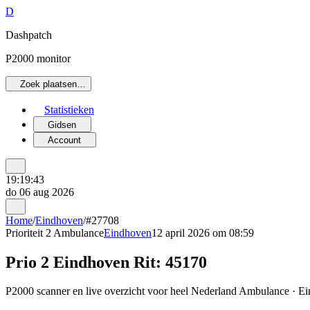
D
Dashpatch
P2000 monitor
Zoek plaatsen…
Statistieken
Gidsen
Account
19:19:43
do 06 aug 2026
Home
/
Eindhoven
/
#27708
Prioriteit 2
Ambulance
Eindhoven
12 april 2026 om 08:59
Prio 2 Eindhoven Rit: 45170
P2000 scanner en live overzicht voor heel Nederland Ambulance · Ein