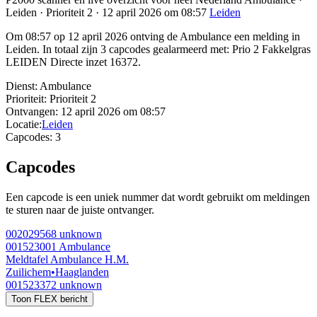
Leiden · Prioriteit 2 · 12 april 2026 om 08:57
Leiden
Om 08:57 op 12 april 2026 ontving de Ambulance een melding in
Leiden. In totaal zijn 3 capcodes gealarmeerd met: Prio 2 Fakkelgras
LEIDEN Directe inzet 16372.
Dienst:
Ambulance
Prioriteit:
Prioriteit 2
Ontvangen:
12 april 2026 om 08:57
Locatie:
Leiden
Capcodes:
3
Capcodes
Een capcode is een uniek nummer dat wordt gebruikt om meldingen
te sturen naar de juiste ontvanger.
002029568
unknown
001523001
Ambulance
Meldtafel Ambulance H.M.
Zuilichem
•
Haaglanden
001523372
unknown
Toon FLEX bericht