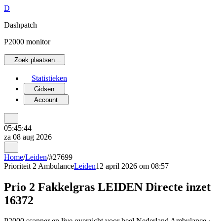
D
Dashpatch
P2000 monitor
Zoek plaatsen…
Statistieken
Gidsen
Account
05:45:44
za 08 aug 2026
Home
/
Leiden
/
#27699
Prioriteit 2
Ambulance
Leiden
12 april 2026 om 08:57
Prio 2 Fakkelgras LEIDEN Directe inzet
16372
P2000 scanner en live overzicht voor heel Nederland Ambulance ·