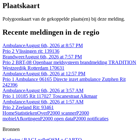
Plaatskaart
Polygoonkaart van de gekoppelde plaats(en) bij deze melding.
Recente meldingen in de regio
Ambulance
August 6th, 2026 at 8:57 PM
Prio 2 Vlissingen rit: 139136
Brandweer
August 6th, 2026 at 7:57 PM
Prio 2 BRT-08 Openbaar meldsysteem brandmelding TRADITION
Westzeedijk Rotterdam 170631
Ambulance
August 6th, 2026 at 12:57 PM
Prio 1 Ambulance 06165 Directe inzet ambulance Zutphen Rit
242396
Ambulance
August 6th, 2026 at 3:57 AM
Prio 1 10185 Rit 117027 Toscanestraat Alkmaar
Ambulance
August 6th, 2026 at 1:57 AM
Prio 2 Zeeland Rit: 93461
Home
Statistieken
Over
P2000 scanner
P2000
mobiel
Afkortingen
P2000 open data
P2000 notificaties
Bronnen
Kadaster / BAG
Leaflet
OSM + CARTO