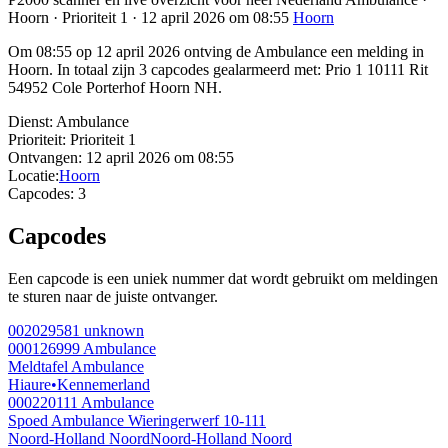
Hoorn · Prioriteit 1 · 12 april 2026 om 08:55
Hoorn
Om 08:55 op 12 april 2026 ontving de Ambulance een melding in
Hoorn. In totaal zijn 3 capcodes gealarmeerd met: Prio 1 10111 Rit
54952 Cole Porterhof Hoorn NH.
Dienst:
Ambulance
Prioriteit:
Prioriteit 1
Ontvangen:
12 april 2026 om 08:55
Locatie:
Hoorn
Capcodes:
3
Capcodes
Een capcode is een uniek nummer dat wordt gebruikt om meldingen
te sturen naar de juiste ontvanger.
002029581
unknown
000126999
Ambulance
Meldtafel Ambulance
Hiaure
•
Kennemerland
000220111
Ambulance
Spoed Ambulance Wieringerwerf 10-111
Noord-Holland Noord
Noord-Holland Noord