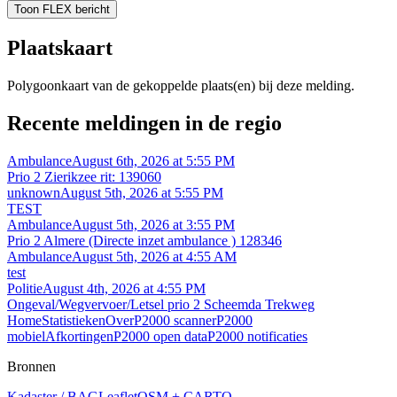
Toon FLEX bericht
Plaatskaart
Polygoonkaart van de gekoppelde plaats(en) bij deze melding.
Recente meldingen in de regio
Ambulance
August 6th, 2026 at 5:55 PM
Prio 2 Zierikzee rit: 139060
unknown
August 5th, 2026 at 5:55 PM
TEST
Ambulance
August 5th, 2026 at 3:55 PM
Prio 2 Almere (Directe inzet ambulance ) 128346
Ambulance
August 5th, 2026 at 4:55 AM
test
Politie
August 4th, 2026 at 4:55 PM
Ongeval/Wegvervoer/Letsel prio 2 Scheemda Trekweg
Home
Statistieken
Over
P2000 scanner
P2000
mobiel
Afkortingen
P2000 open data
P2000 notificaties
Bronnen
Kadaster / BAG
Leaflet
OSM + CARTO