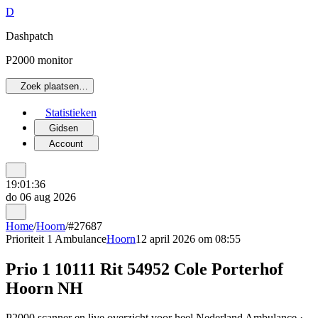
D
Dashpatch
P2000 monitor
Zoek plaatsen…
Statistieken
Gidsen
Account
19:01:36
do 06 aug 2026
Home
/
Hoorn
/
#27687
Prioriteit 1
Ambulance
Hoorn
12 april 2026 om 08:55
Prio 1 10111 Rit 54952 Cole Porterhof
Hoorn NH
P2000 scanner en live overzicht voor heel Nederland Ambulance ·