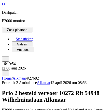
D
Dashpatch
P2000 monitor
Zoek plaatsen…
Statistieken
Gidsen
Account
16:19:54
za 08 aug 2026
Home
/
Alkmaar
/
#27682
Prioriteit 2
Ambulance
Alkmaar
12 april 2026 om 08:53
Prio 2 besteld vervoer 10272 Rit 54948
Wilhelminalaan Alkmaar
P2000 scanner en live overzicht voor heel Nederland Ambulance ·