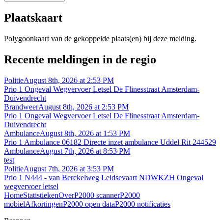
Plaatskaart
Polygoonkaart van de gekoppelde plaats(en) bij deze melding.
Recente meldingen in de regio
Politie
August 8th, 2026 at 2:53 PM
Prio 1 Ongeval Wegvervoer Letsel De Flinesstraat Amsterdam-
Duivendrecht
Brandweer
August 8th, 2026 at 2:53 PM
Prio 1 Ongeval Wegvervoer Letsel De Flinesstraat Amsterdam-
Duivendrecht
Ambulance
August 8th, 2026 at 1:53 PM
Prio 1 Ambulance 06182 Directe inzet ambulance Uddel Rit 244529
Ambulance
August 7th, 2026 at 8:53 PM
test
Politie
August 7th, 2026 at 3:53 PM
Prio 1 N444 - van Berckelweg Leidsevaart NDWKZH Ongeval
wegvervoer letsel
Home
Statistieken
Over
P2000 scanner
P2000
mobiel
Afkortingen
P2000 open data
P2000 notificaties