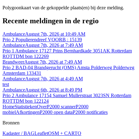
Polygoonkaart van de gekoppelde plaats(en) bij deze melding.
Recente meldingen in de regio
Ambulance
August 7th, 2026 at 10:49 AM
Prio 2 Populierendreef VOORB : 15139
Ambulance
August 7th, 2026 at 7:49 AM
Prio 1 Ambulance 17127 Prins Bernhardkade 3051AK Rotterdam
ROTTDM bon 122269
Brandweer
August 7th, 2026 at 7:49 AM
Prio 2 BAD-04 Brandgerucht (OMS) Amsta Polderweg Polderweg
Amsterdam 133431
Ambulance
August 7th, 2026 at 4:49 AM
test
Ambulance
August 6th, 2026 at 8:49 PM
Prio 2 Ambulance 17154 Samuel Mullerstraat 3023SN Rotterdam
ROTTDM bon 122124
Home
Statistieken
Over
P2000 scanner
P2000
mobiel
Afkortingen
P2000 open data
P2000 notificaties
Bronnen
Kadaster / BAG
Leaflet
OSM + CARTO