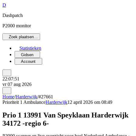
D
Dashpatch
P2000 monitor
Zoek plaatsen…
Statistieken
Gidsen
Account
22:07:51
vr 07 aug 2026
Home
/
Harderwijk
/
#27661
Prioriteit 1
Ambulance
Harderwijk
12 april 2026 om 08:49
Prio 1 13991 Van Speyklaan Harderwijk
34172 -regio 6-
P2000 scanner en live overzicht voor heel Nederland Ambulance ·