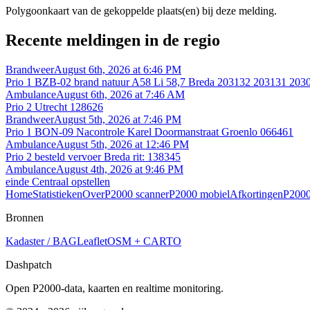
Polygoonkaart van de gekoppelde plaats(en) bij deze melding.
Recente meldingen in de regio
Brandweer
August 6th, 2026 at 6:46 PM
Prio 1 BZB-02 brand natuur A58 Li 58,7 Breda 203132 203131 20
Ambulance
August 6th, 2026 at 7:46 AM
Prio 2 Utrecht 128626
Brandweer
August 5th, 2026 at 7:46 PM
Prio 1 BON-09 Nacontrole Karel Doormanstraat Groenlo 066461
Ambulance
August 5th, 2026 at 12:46 PM
Prio 2 besteld vervoer Breda rit: 138345
Ambulance
August 4th, 2026 at 9:46 PM
einde Centraal opstellen
Home
Statistieken
Over
P2000 scanner
P2000 mobiel
Afkortingen
P2000
Bronnen
Kadaster / BAG
Leaflet
OSM + CARTO
Dashpatch
Open P2000-data, kaarten en realtime monitoring.