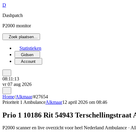
D
Dashpatch
P2000 monitor
Zoek plaatsen…
Statistieken
Gidsen
Account
08:11:13
vr 07 aug 2026
Home
/
Alkmaar
/
#27654
Prioriteit 1
Ambulance
Alkmaar
12 april 2026 om 08:46
Prio 1 10186 Rit 54943 Terschellingstraat
P2000 scanner en live overzicht voor heel Nederland Ambulance · Alk