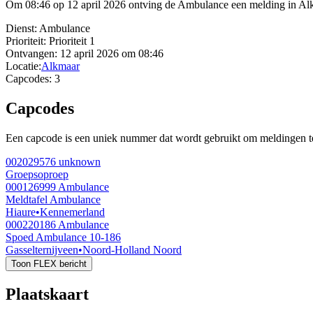
Om 08:46 op 12 april 2026 ontving de Ambulance een melding in Alkma
Dienst:
Ambulance
Prioriteit:
Prioriteit 1
Ontvangen:
12 april 2026 om 08:46
Locatie:
Alkmaar
Capcodes:
3
Capcodes
Een capcode is een uniek nummer dat wordt gebruikt om meldingen te 
002029576
unknown
Groepsoproep
000126999
Ambulance
Meldtafel Ambulance
Hiaure
•
Kennemerland
000220186
Ambulance
Spoed Ambulance 10-186
Gasselternijveen
•
Noord-Holland Noord
Toon FLEX bericht
Plaatskaart