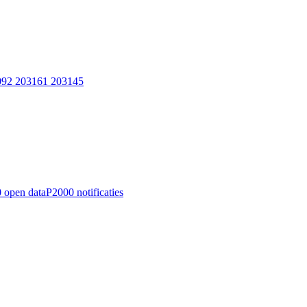
3092 203161 203145
 open data
P2000 notificaties