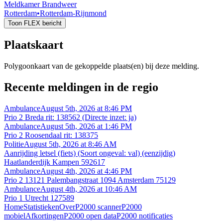
Meldkamer Brandweer
Rotterdam
•
Rotterdam-Rijnmond
Toon FLEX bericht
Plaatskaart
Polygoonkaart van de gekoppelde plaats(en) bij deze melding.
Recente meldingen in de regio
Ambulance
August 5th, 2026 at 8:46 PM
Prio 2 Breda rit: 138562 (Directe inzet: ja)
Ambulance
August 5th, 2026 at 1:46 PM
Prio 2 Roosendaal rit: 138375
Politie
August 5th, 2026 at 8:46 AM
Aanrijding letsel (fiets) (Soort ongeval: val) (eenzijdig)
Haatlanderdijk Kampen 592617
Ambulance
August 4th, 2026 at 4:46 PM
Prio 2 13121 Palembangstraat 1094 Amsterdam 75129
Ambulance
August 4th, 2026 at 10:46 AM
Prio 1 Utrecht 127589
Home
Statistieken
Over
P2000 scanner
P2000
mobiel
Afkortingen
P2000 open data
P2000 notificaties