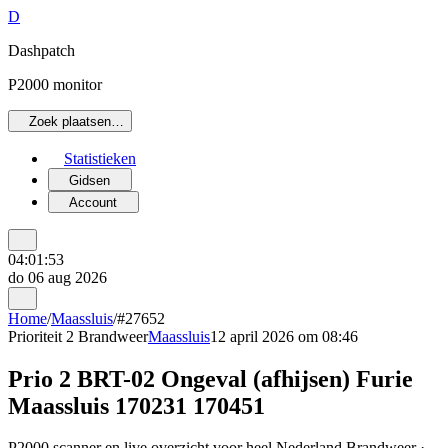
D
Dashpatch
P2000 monitor
Zoek plaatsen…
Statistieken
Gidsen
Account
04:01:53
do 06 aug 2026
Home
/
Maassluis
/
#27652
Prioriteit 2
Brandweer
Maassluis
12 april 2026 om 08:46
Prio 2 BRT-02 Ongeval (afhijsen) Furie
Maassluis 170231 170451
P2000 scanner en live overzicht voor heel Nederland Brandweer ·