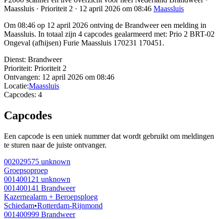
Maassluis · Prioriteit 2 · 12 april 2026 om 08:46
Maassluis
Om 08:46 op 12 april 2026 ontving de Brandweer een melding in
Maassluis. In totaal zijn 4 capcodes gealarmeerd met: Prio 2 BRT-02
Ongeval (afhijsen) Furie Maassluis 170231 170451.
Dienst:
Brandweer
Prioriteit:
Prioriteit 2
Ontvangen:
12 april 2026 om 08:46
Locatie:
Maassluis
Capcodes:
4
Capcodes
Een capcode is een uniek nummer dat wordt gebruikt om meldingen
te sturen naar de juiste ontvanger.
002029575
unknown
Groepsoproep
001400121
unknown
001400141
Brandweer
Kazernealarm + Beroepsploeg
Schiedam
•
Rotterdam-Rijnmond
001400999
Brandweer