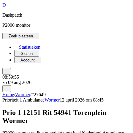
D
Dashpatch
P2000 monitor
Zoek plaatsen…
Statistieken
Gidsen
Account
08:59:55
zo 09 aug 2026
Home
/
Wormer
/
#27649
Prioriteit 1
Ambulance
Wormer
12 april 2026 om 08:45
Prio 1 12151 Rit 54941 Torenplein
Wormer
P2000 scanner en live overzicht voor heel Nederland Ambulance ·