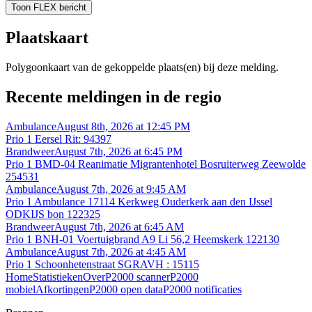
Toon FLEX bericht
Plaatskaart
Polygoonkaart van de gekoppelde plaats(en) bij deze melding.
Recente meldingen in de regio
Ambulance
August 8th, 2026 at 12:45 PM
Prio 1 Eersel Rit: 94397
Brandweer
August 7th, 2026 at 6:45 PM
Prio 1 BMD-04 Reanimatie Migrantenhotel Bosruiterweg Zeewolde
254531
Ambulance
August 7th, 2026 at 9:45 AM
Prio 1 Ambulance 17114 Kerkweg Ouderkerk aan den IJssel
ODKIJS bon 122325
Brandweer
August 7th, 2026 at 6:45 AM
Prio 1 BNH-01 Voertuigbrand A9 Li 56,2 Heemskerk 122130
Ambulance
August 7th, 2026 at 4:45 AM
Prio 1 Schoonhetenstraat SGRAVH : 15115
Home
Statistieken
Over
P2000 scanner
P2000
mobiel
Afkortingen
P2000 open data
P2000 notificaties