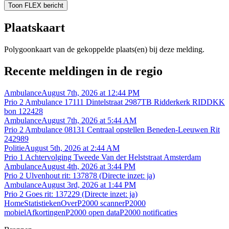
Toon FLEX bericht
Plaatskaart
Polygoonkaart van de gekoppelde plaats(en) bij deze melding.
Recente meldingen in de regio
Ambulance
August 7th, 2026 at 12:44 PM
Prio 2 Ambulance 17111 Dintelstraat 2987TB Ridderkerk RIDDKK
bon 122428
Ambulance
August 7th, 2026 at 5:44 AM
Prio 2 Ambulance 08131 Centraal opstellen Beneden-Leeuwen Rit
242989
Politie
August 5th, 2026 at 2:44 AM
Prio 1 Achtervolging Tweede Van der Helststraat Amsterdam
Ambulance
August 4th, 2026 at 3:44 PM
Prio 2 Ulvenhout rit: 137878 (Directe inzet: ja)
Ambulance
August 3rd, 2026 at 1:44 PM
Prio 2 Goes rit: 137229 (Directe inzet: ja)
Home
Statistieken
Over
P2000 scanner
P2000
mobiel
Afkortingen
P2000 open data
P2000 notificaties