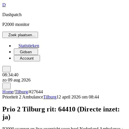
D
Dashpatch
P2000 monitor
Zoek plaatsen…
Statistieken
Gidsen
Account
08:34:40
zo 09 aug 2026
Home
/
Tilburg
/
#27644
Prioriteit 2
Ambulance
Tilburg
12 april 2026 om 08:44
Prio 2 Tilburg rit: 64410 (Directe inzet:
ja)
P2000 scanner en live overzicht voor heel Nederland Ambulance ·