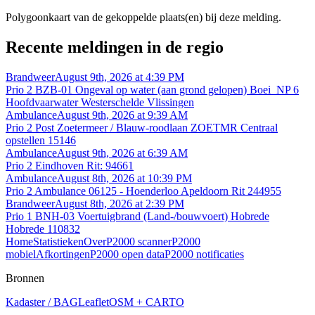
Polygoonkaart van de gekoppelde plaats(en) bij deze melding.
Recente meldingen in de regio
Brandweer
August 9th, 2026 at 4:39 PM
Prio 2 BZB-01 Ongeval op water (aan grond gelopen) Boei_NP 6
Hoofdvaarwater Westerschelde Vlissingen
Ambulance
August 9th, 2026 at 9:39 AM
Prio 2 Post Zoetermeer / Blauw-roodlaan ZOETMR Centraal
opstellen 15146
Ambulance
August 9th, 2026 at 6:39 AM
Prio 2 Eindhoven Rit: 94661
Ambulance
August 8th, 2026 at 10:39 PM
Prio 2 Ambulance 06125 - Hoenderloo Apeldoorn Rit 244955
Brandweer
August 8th, 2026 at 2:39 PM
Prio 1 BNH-03 Voertuigbrand (Land-/bouwvoert) Hobrede
Hobrede 110832
Home
Statistieken
Over
P2000 scanner
P2000
mobiel
Afkortingen
P2000 open data
P2000 notificaties
Bronnen
Kadaster / BAG
Leaflet
OSM + CARTO