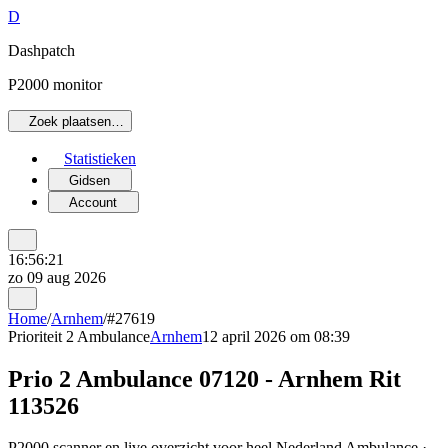
D
Dashpatch
P2000 monitor
Zoek plaatsen…
Statistieken
Gidsen
Account
16:56:21
zo 09 aug 2026
Home
/
Arnhem
/
#27619
Prioriteit 2
Ambulance
Arnhem
12 april 2026 om 08:39
Prio 2 Ambulance 07120 - Arnhem Rit
113526
P2000 scanner en live overzicht voor heel Nederland Ambulance ·