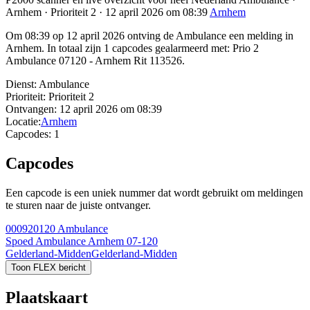
Arnhem · Prioriteit 2 · 12 april 2026 om 08:39
Arnhem
Om 08:39 op 12 april 2026 ontving de Ambulance een melding in
Arnhem. In totaal zijn 1 capcodes gealarmeerd met: Prio 2
Ambulance 07120 - Arnhem Rit 113526.
Dienst:
Ambulance
Prioriteit:
Prioriteit 2
Ontvangen:
12 april 2026 om 08:39
Locatie:
Arnhem
Capcodes:
1
Capcodes
Een capcode is een uniek nummer dat wordt gebruikt om meldingen
te sturen naar de juiste ontvanger.
000920120
Ambulance
Spoed Ambulance Arnhem 07-120
Gelderland-Midden
Gelderland-Midden
Toon FLEX bericht
Plaatskaart