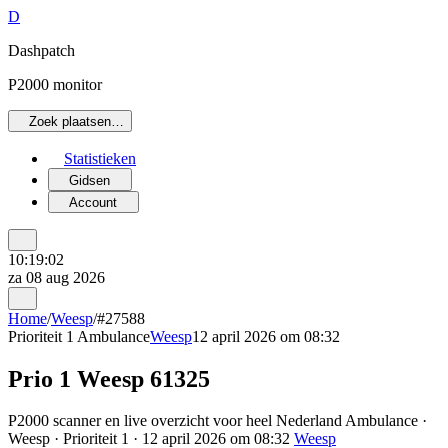
D
Dashpatch
P2000 monitor
Zoek plaatsen…
Statistieken
Gidsen
Account
10:19:02
za 08 aug 2026
Home
/
Weesp
/
#27588
Prioriteit 1
Ambulance
Weesp
12 april 2026 om 08:32
Prio 1 Weesp 61325
P2000 scanner en live overzicht voor heel Nederland Ambulance ·
Weesp · Prioriteit 1 · 12 april 2026 om 08:32
Weesp