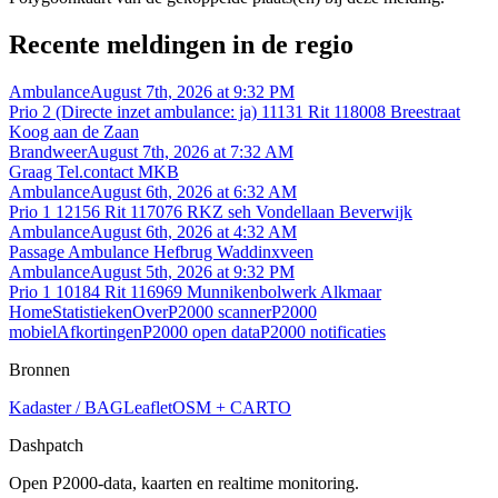
Recente meldingen in de regio
Ambulance
August 7th, 2026 at 9:32 PM
Prio 2 (Directe inzet ambulance: ja) 11131 Rit 118008 Breestraat
Koog aan de Zaan
Brandweer
August 7th, 2026 at 7:32 AM
Graag Tel.contact MKB
Ambulance
August 6th, 2026 at 6:32 AM
Prio 1 12156 Rit 117076 RKZ seh Vondellaan Beverwijk
Ambulance
August 6th, 2026 at 4:32 AM
Passage Ambulance Hefbrug Waddinxveen
Ambulance
August 5th, 2026 at 9:32 PM
Prio 1 10184 Rit 116969 Munnikenbolwerk Alkmaar
Home
Statistieken
Over
P2000 scanner
P2000
mobiel
Afkortingen
P2000 open data
P2000 notificaties
Bronnen
Kadaster / BAG
Leaflet
OSM + CARTO
Dashpatch
Open P2000-data, kaarten en realtime monitoring.