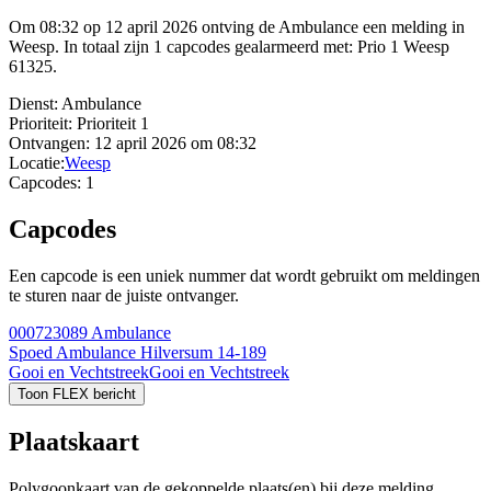
Om 08:32 op 12 april 2026 ontving de Ambulance een melding in
Weesp. In totaal zijn 1 capcodes gealarmeerd met: Prio 1 Weesp
61325.
Dienst:
Ambulance
Prioriteit:
Prioriteit 1
Ontvangen:
12 april 2026 om 08:32
Locatie:
Weesp
Capcodes:
1
Capcodes
Een capcode is een uniek nummer dat wordt gebruikt om meldingen
te sturen naar de juiste ontvanger.
000723089
Ambulance
Spoed Ambulance Hilversum 14-189
Gooi en Vechtstreek
Gooi en Vechtstreek
Toon FLEX bericht
Plaatskaart
Polygoonkaart van de gekoppelde plaats(en) bij deze melding.