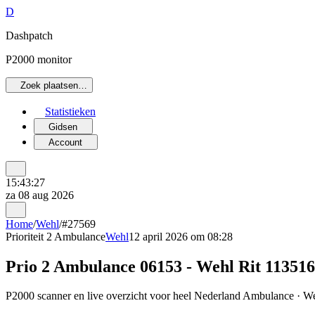
D
Dashpatch
P2000 monitor
Zoek plaatsen…
Statistieken
Gidsen
Account
15:43:27
za 08 aug 2026
Home
/
Wehl
/
#27569
Prioriteit 2
Ambulance
Wehl
12 april 2026 om 08:28
Prio 2 Ambulance 06153 - Wehl Rit 113516
P2000 scanner en live overzicht voor heel Nederland Ambulance · Weh