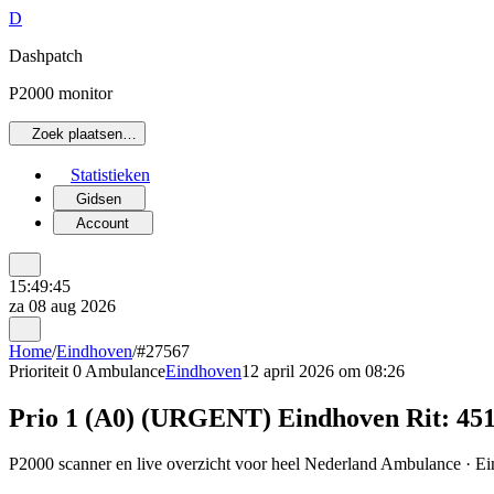
D
Dashpatch
P2000 monitor
Zoek plaatsen…
Statistieken
Gidsen
Account
15:49:45
za 08 aug 2026
Home
/
Eindhoven
/
#27567
Prioriteit 0
Ambulance
Eindhoven
12 april 2026 om 08:26
Prio 1 (A0) (URGENT) Eindhoven Rit: 45
P2000 scanner en live overzicht voor heel Nederland Ambulance · Ein