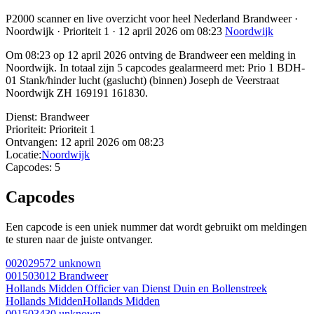
P2000 scanner en live overzicht voor heel Nederland Brandweer ·
Noordwijk · Prioriteit 1 · 12 april 2026 om 08:23
Noordwijk
Om 08:23 op 12 april 2026 ontving de Brandweer een melding in
Noordwijk. In totaal zijn 5 capcodes gealarmeerd met: Prio 1 BDH-
01 Stank/hinder lucht (gaslucht) (binnen) Joseph de Veerstraat
Noordwijk ZH 169191 161830.
Dienst:
Brandweer
Prioriteit:
Prioriteit 1
Ontvangen:
12 april 2026 om 08:23
Locatie:
Noordwijk
Capcodes:
5
Capcodes
Een capcode is een uniek nummer dat wordt gebruikt om meldingen
te sturen naar de juiste ontvanger.
002029572
unknown
001503012
Brandweer
Hollands Midden Officier van Dienst Duin en Bollenstreek
Hollands Midden
Hollands Midden
001503430
unknown