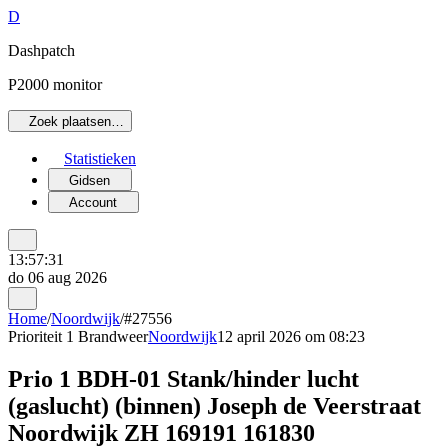
D
Dashpatch
P2000 monitor
Zoek plaatsen…
Statistieken
Gidsen
Account
13:57:31
do 06 aug 2026
Home
/
Noordwijk
/
#27556
Prioriteit 1
Brandweer
Noordwijk
12 april 2026 om 08:23
Prio 1 BDH-01 Stank/hinder lucht
(gaslucht) (binnen) Joseph de Veerstraat
Noordwijk ZH 169191 161830