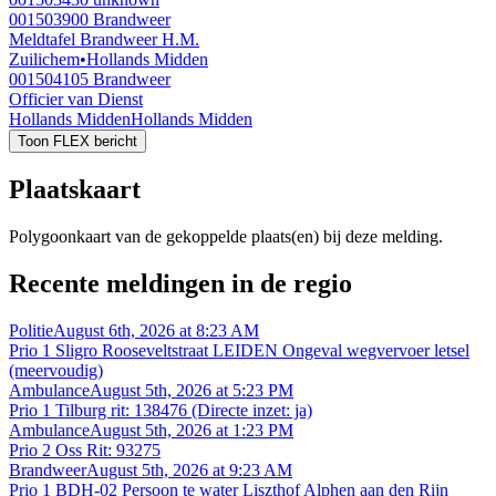
001503900
Brandweer
Meldtafel Brandweer H.M.
Zuilichem
•
Hollands Midden
001504105
Brandweer
Officier van Dienst
Hollands Midden
Hollands Midden
Toon FLEX bericht
Plaatskaart
Polygoonkaart van de gekoppelde plaats(en) bij deze melding.
Recente meldingen in de regio
Politie
August 6th, 2026 at 8:23 AM
Prio 1 Sligro Rooseveltstraat LEIDEN Ongeval wegvervoer letsel
(meervoudig)
Ambulance
August 5th, 2026 at 5:23 PM
Prio 1 Tilburg rit: 138476 (Directe inzet: ja)
Ambulance
August 5th, 2026 at 1:23 PM
Prio 2 Oss Rit: 93275
Brandweer
August 5th, 2026 at 9:23 AM
Prio 1 BDH-02 Persoon te water Liszthof Alphen aan den Rijn