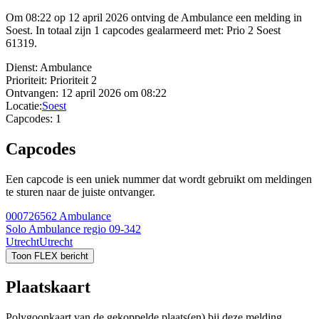
Om 08:22 op 12 april 2026 ontving de Ambulance een melding in
Soest. In totaal zijn 1 capcodes gealarmeerd met: Prio 2 Soest
61319.
Dienst:
Ambulance
Prioriteit:
Prioriteit 2
Ontvangen:
12 april 2026 om 08:22
Locatie:
Soest
Capcodes:
1
Capcodes
Een capcode is een uniek nummer dat wordt gebruikt om meldingen
te sturen naar de juiste ontvanger.
000726562
Ambulance
Solo Ambulance regio 09-342
Utrecht
Utrecht
Toon FLEX bericht
Plaatskaart
Polygoonkaart van de gekoppelde plaats(en) bij deze melding.