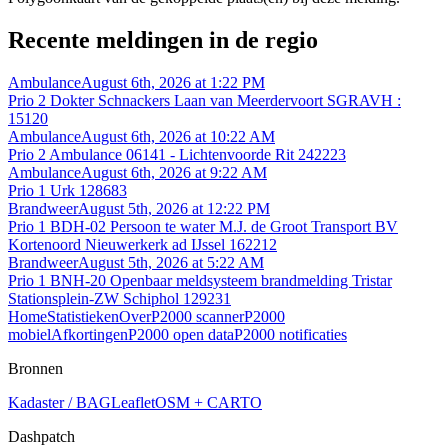
Recente meldingen in de regio
Ambulance
August 6th, 2026 at 1:22 PM
Prio 2 Dokter Schnackers Laan van Meerdervoort SGRAVH :
15120
Ambulance
August 6th, 2026 at 10:22 AM
Prio 2 Ambulance 06141 - Lichtenvoorde Rit 242223
Ambulance
August 6th, 2026 at 9:22 AM
Prio 1 Urk 128683
Brandweer
August 5th, 2026 at 12:22 PM
Prio 1 BDH-02 Persoon te water M.J. de Groot Transport BV
Kortenoord Nieuwerkerk ad IJssel 162212
Brandweer
August 5th, 2026 at 5:22 AM
Prio 1 BNH-20 Openbaar meldsysteem brandmelding Tristar
Stationsplein-ZW Schiphol 129231
Home
Statistieken
Over
P2000 scanner
P2000
mobiel
Afkortingen
P2000 open data
P2000 notificaties
Bronnen
Kadaster / BAG
Leaflet
OSM + CARTO
Dashpatch