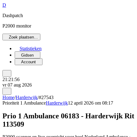
D
Dashpatch
P2000 monitor
Zoek plaatsen…
Statistieken
Gidsen
Account
21:21:56
vr 07 aug 2026
Home
/
Harderwijk
/
#27543
Prioriteit 1
Ambulance
Harderwijk
12 april 2026 om 08:17
Prio 1 Ambulance 06183 - Harderwijk Rit
113509
P2000 scanner en live overzicht voor heel Nederland Ambulance ·