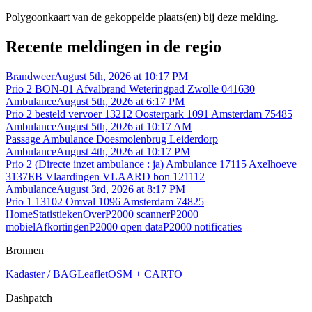
Polygoonkaart van de gekoppelde plaats(en) bij deze melding.
Recente meldingen in de regio
Brandweer
August 5th, 2026 at 10:17 PM
Prio 2 BON-01 Afvalbrand Weteringpad Zwolle 041630
Ambulance
August 5th, 2026 at 6:17 PM
Prio 2 besteld vervoer 13212 Oosterpark 1091 Amsterdam 75485
Ambulance
August 5th, 2026 at 10:17 AM
Passage Ambulance Doesmolenbrug Leiderdorp
Ambulance
August 4th, 2026 at 10:17 PM
Prio 2 (Directe inzet ambulance : ja) Ambulance 17115 Axelhoeve
3137EB Vlaardingen VLAARD bon 121112
Ambulance
August 3rd, 2026 at 8:17 PM
Prio 1 13102 Omval 1096 Amsterdam 74825
Home
Statistieken
Over
P2000 scanner
P2000
mobiel
Afkortingen
P2000 open data
P2000 notificaties
Bronnen
Kadaster / BAG
Leaflet
OSM + CARTO
Dashpatch