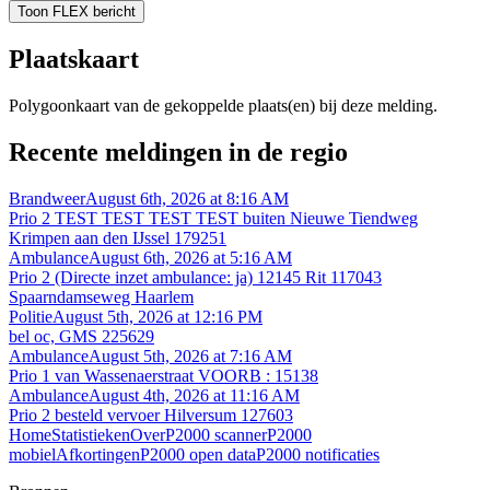
Toon FLEX bericht
Plaatskaart
Polygoonkaart van de gekoppelde plaats(en) bij deze melding.
Recente meldingen in de regio
Brandweer
August 6th, 2026 at 8:16 AM
Prio 2 TEST TEST TEST TEST buiten Nieuwe Tiendweg
Krimpen aan den IJssel 179251
Ambulance
August 6th, 2026 at 5:16 AM
Prio 2 (Directe inzet ambulance: ja) 12145 Rit 117043
Spaarndamseweg Haarlem
Politie
August 5th, 2026 at 12:16 PM
bel oc, GMS 225629
Ambulance
August 5th, 2026 at 7:16 AM
Prio 1 van Wassenaerstraat VOORB : 15138
Ambulance
August 4th, 2026 at 11:16 AM
Prio 2 besteld vervoer Hilversum 127603
Home
Statistieken
Over
P2000 scanner
P2000
mobiel
Afkortingen
P2000 open data
P2000 notificaties