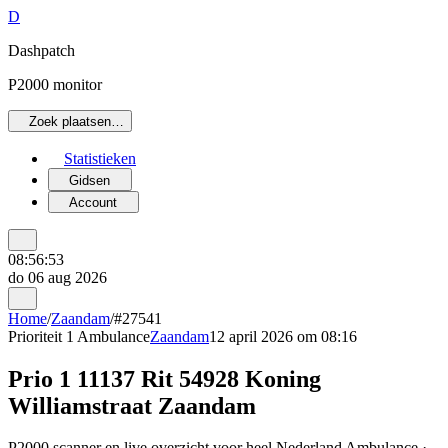
D
Dashpatch
P2000 monitor
Zoek plaatsen…
Statistieken
Gidsen
Account
08:56:53
do 06 aug 2026
Home
/
Zaandam
/
#27541
Prioriteit 1
Ambulance
Zaandam
12 april 2026 om 08:16
Prio 1 11137 Rit 54928 Koning
Williamstraat Zaandam
P2000 scanner en live overzicht voor heel Nederland Ambulance ·