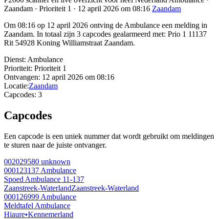
Zaandam · Prioriteit 1 · 12 april 2026 om 08:16
Zaandam
Om 08:16 op 12 april 2026 ontving de Ambulance een melding in
Zaandam. In totaal zijn 3 capcodes gealarmeerd met: Prio 1 11137
Rit 54928 Koning Williamstraat Zaandam.
Dienst:
Ambulance
Prioriteit:
Prioriteit 1
Ontvangen:
12 april 2026 om 08:16
Locatie:
Zaandam
Capcodes:
3
Capcodes
Een capcode is een uniek nummer dat wordt gebruikt om meldingen
te sturen naar de juiste ontvanger.
002029580
unknown
000123137
Ambulance
Spoed Ambulance 11-137
Zaanstreek-Waterland
Zaanstreek-Waterland
000126999
Ambulance
Meldtafel Ambulance
Hiaure
•
Kennemerland