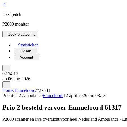
D
Dashpatch
P2000 monitor
Zoek plaatsen…
Statistieken
Gidsen
Account
02:54:17
do 06 aug 2026
Home
/
Emmeloord
/
#27533
Prioriteit 2
Ambulance
Emmeloord
12 april 2026 om 08:13
Prio 2 besteld vervoer Emmeloord 61317
P2000 scanner en live overzicht voor heel Nederland Ambulance · Emm