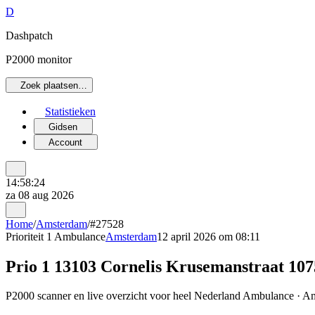
D
Dashpatch
P2000 monitor
Zoek plaatsen…
Statistieken
Gidsen
Account
14:58:24
za 08 aug 2026
Home
/
Amsterdam
/
#27528
Prioriteit 1
Ambulance
Amsterdam
12 april 2026 om 08:11
Prio 1 13103 Cornelis Krusemanstraat 10
P2000 scanner en live overzicht voor heel Nederland Ambulance · Ams