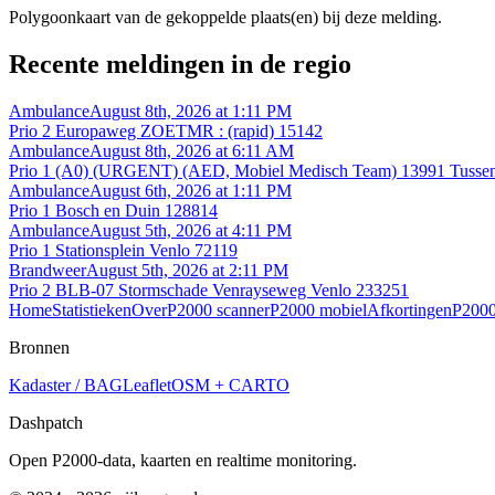
Polygoonkaart van de gekoppelde plaats(en) bij deze melding.
Recente meldingen in de regio
Ambulance
August 8th, 2026 at 1:11 PM
Prio 2 Europaweg ZOETMR : (rapid) 15142
Ambulance
August 8th, 2026 at 6:11 AM
Prio 1 (A0) (URGENT) (AED, Mobiel Medisch Team) 13991 Tusse
Ambulance
August 6th, 2026 at 1:11 PM
Prio 1 Bosch en Duin 128814
Ambulance
August 5th, 2026 at 4:11 PM
Prio 1 Stationsplein Venlo 72119
Brandweer
August 5th, 2026 at 2:11 PM
Prio 2 BLB-07 Stormschade Venrayseweg Venlo 233251
Home
Statistieken
Over
P2000 scanner
P2000 mobiel
Afkortingen
P2000
Bronnen
Kadaster / BAG
Leaflet
OSM + CARTO
Dashpatch
Open P2000-data, kaarten en realtime monitoring.