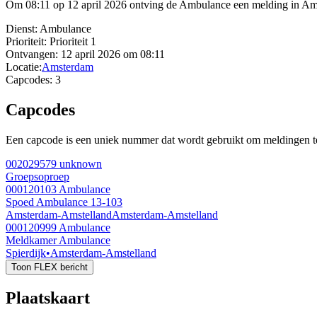
Om 08:11 op 12 april 2026 ontving de Ambulance een melding in Ams
Dienst:
Ambulance
Prioriteit:
Prioriteit 1
Ontvangen:
12 april 2026 om 08:11
Locatie:
Amsterdam
Capcodes:
3
Capcodes
Een capcode is een uniek nummer dat wordt gebruikt om meldingen te 
002029579
unknown
Groepsoproep
000120103
Ambulance
Spoed Ambulance 13-103
Amsterdam-Amstelland
Amsterdam-Amstelland
000120999
Ambulance
Meldkamer Ambulance
Spierdijk
•
Amsterdam-Amstelland
Toon FLEX bericht
Plaatskaart