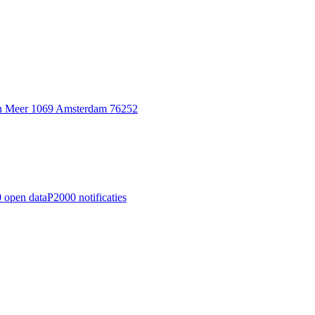
n Meer 1069 Amsterdam 76252
 open data
P2000 notificaties