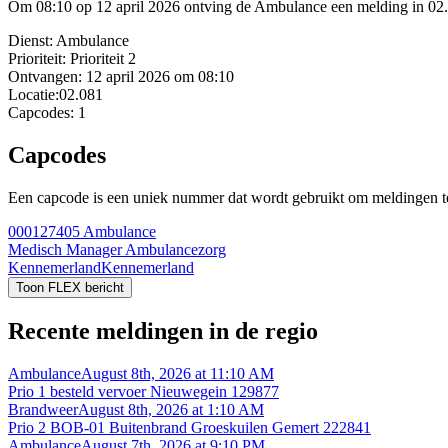
Om 08:10 op 12 april 2026 ontving de Ambulance een melding in 02.0
Dienst:
Ambulance
Prioriteit:
Prioriteit 2
Ontvangen:
12 april 2026 om 08:10
Locatie:
02.081
Capcodes:
1
Capcodes
Een capcode is een uniek nummer dat wordt gebruikt om meldingen te 
000127405
Ambulance
Medisch Manager Ambulancezorg
Kennemerland
Kennemerland
Toon FLEX bericht
Recente meldingen in de regio
Ambulance
August 8th, 2026 at 11:10 AM
Prio 1 besteld vervoer Nieuwegein 129877
Brandweer
August 8th, 2026 at 1:10 AM
Prio 2 BOB-01 Buitenbrand Groeskuilen Gemert 222841
Ambulance
August 7th, 2026 at 9:10 PM