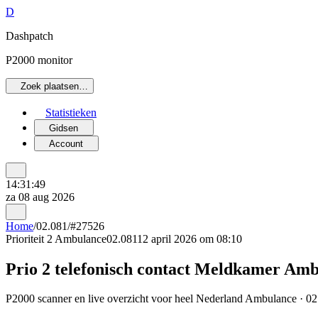
D
Dashpatch
P2000 monitor
Zoek plaatsen…
Statistieken
Gidsen
Account
14:31:49
za 08 aug 2026
Home
/
02.081
/
#27526
Prioriteit 2
Ambulance
02.081
12 april 2026 om 08:10
Prio 2 telefonisch contact Meldkamer Am
P2000 scanner en live overzicht voor heel Nederland Ambulance · 02.0