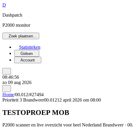
D
Dashpatch
P2000 monitor
Zoek plaatsen…
Statistieken
Gidsen
Account
08:46:56
zo 09 aug 2026
Home
/
00.012
/
#27494
Prioriteit 3
Brandweer
00.012
12 april 2026 om 08:00
TESTOPROEP MOB
P2000 scanner en live overzicht voor heel Nederland Brandweer · 00.0