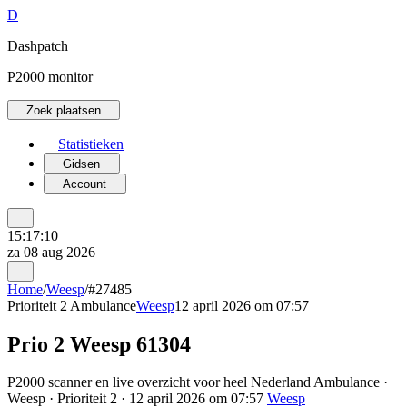
D
Dashpatch
P2000 monitor
Zoek plaatsen…
Statistieken
Gidsen
Account
15:17:10
za 08 aug 2026
Home
/
Weesp
/
#27485
Prioriteit 2
Ambulance
Weesp
12 april 2026 om 07:57
Prio 2 Weesp 61304
P2000 scanner en live overzicht voor heel Nederland Ambulance ·
Weesp · Prioriteit 2 · 12 april 2026 om 07:57
Weesp