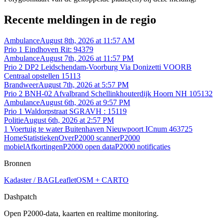
Recente meldingen in de regio
Ambulance
August 8th, 2026 at 11:57 AM
Prio 1 Eindhoven Rit: 94379
Ambulance
August 7th, 2026 at 11:57 PM
Prio 2 DP2 Leidschendam-Voorburg Via Donizetti VOORB
Centraal opstellen 15113
Brandweer
August 7th, 2026 at 5:57 PM
Prio 2 BNH-02 Afvalbrand Schellinkhouterdijk Hoorn NH 105132
Ambulance
August 6th, 2026 at 9:57 PM
Prio 1 Waldorpstraat SGRAVH : 15119
Politie
August 6th, 2026 at 2:57 PM
1 Voertuig te water Buitenhaven Nieuwpoort ICnum 463725
Home
Statistieken
Over
P2000 scanner
P2000
mobiel
Afkortingen
P2000 open data
P2000 notificaties
Bronnen
Kadaster / BAG
Leaflet
OSM + CARTO
Dashpatch
Open P2000-data, kaarten en realtime monitoring.