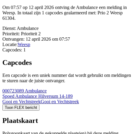
Om 07:57 op 12 april 2026 ontving de Ambulance een melding in
Weesp. In totaal zijn 1 capcodes gealarmeerd met: Prio 2 Weesp
61304.
Dienst:
Ambulance
Prioriteit:
Prioriteit 2
Ontvangen:
12 april 2026 om 07:57
Locatie:
Weesp
Capcodes:
1
Capcodes
Een capcode is een uniek nummer dat wordt gebruikt om meldingen
te sturen naar de juiste ontvanger.
000723089
Ambulance
Spoed Ambulance Hilversum 14-189
Gooi en Vechtstreek
Gooi en Vechtstreek
Toon FLEX bericht
Plaatskaart
Polygoonkaart van de gekoppelde plaats(en) bij deze melding.