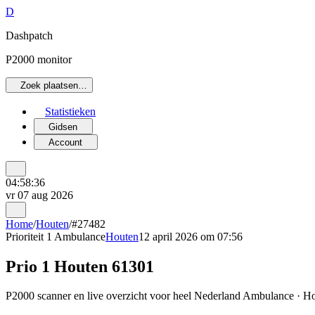
D
Dashpatch
P2000 monitor
Zoek plaatsen…
Statistieken
Gidsen
Account
04:58:36
vr 07 aug 2026
Home
/
Houten
/
#27482
Prioriteit 1
Ambulance
Houten
12 april 2026 om 07:56
Prio 1 Houten 61301
P2000 scanner en live overzicht voor heel Nederland Ambulance · Hou