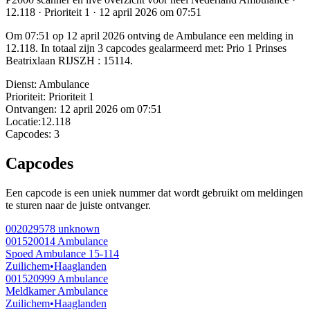
12.118 · Prioriteit 1 · 12 april 2026 om 07:51
Om 07:51 op 12 april 2026 ontving de Ambulance een melding in
12.118. In totaal zijn 3 capcodes gealarmeerd met: Prio 1 Prinses
Beatrixlaan RIJSZH : 15114.
Dienst:
Ambulance
Prioriteit:
Prioriteit 1
Ontvangen:
12 april 2026 om 07:51
Locatie:
12.118
Capcodes:
3
Capcodes
Een capcode is een uniek nummer dat wordt gebruikt om meldingen
te sturen naar de juiste ontvanger.
002029578
unknown
001520014
Ambulance
Spoed Ambulance 15-114
Zuilichem
•
Haaglanden
001520999
Ambulance
Meldkamer Ambulance
Zuilichem
•
Haaglanden