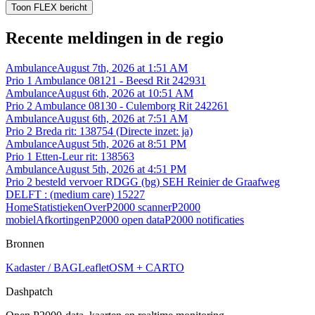
Toon FLEX bericht
Recente meldingen in de regio
Ambulance
August 7th, 2026 at 1:51 AM
Prio 1 Ambulance 08121 - Beesd Rit 242931
Ambulance
August 6th, 2026 at 10:51 AM
Prio 2 Ambulance 08130 - Culemborg Rit 242261
Ambulance
August 6th, 2026 at 7:51 AM
Prio 2 Breda rit: 138754 (Directe inzet: ja)
Ambulance
August 5th, 2026 at 8:51 PM
Prio 1 Etten-Leur rit: 138563
Ambulance
August 5th, 2026 at 4:51 PM
Prio 2 besteld vervoer RDGG (bg) SEH Reinier de Graafweg
DELFT : (medium care) 15227
Home
Statistieken
Over
P2000 scanner
P2000
mobiel
Afkortingen
P2000 open data
P2000 notificaties
Bronnen
Kadaster / BAG
Leaflet
OSM + CARTO
Dashpatch