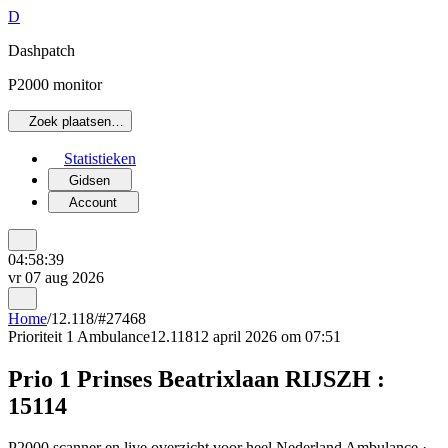
D
Dashpatch
P2000 monitor
Zoek plaatsen…
Statistieken
Gidsen
Account
04:58:39
vr 07 aug 2026
Home
/
12.118
/
#27468
Prioriteit 1
Ambulance
12.118
12 april 2026 om 07:51
Prio 1 Prinses Beatrixlaan RIJSZH :
15114
P2000 scanner en live overzicht voor heel Nederland Ambulance ·