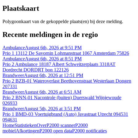
Plaatskaart
Polygoonkaart van de gekoppelde plaats(en) bij deze melding.
Recente meldingen in de regio
Ambulance
August 6th, 2026 at 9:51 PM
Prio 1 13112 De Savornin Lohmanstraat 1067 Amsterdam 75826
Ambulance
August 6th, 2026 at 8:51 PM
Prio 2 Ambulance 18187 Albert Schweitzerplaats 3318AT
Dordrecht DORDRT bon 122126
Brandweer
August 6th, 2026 at 12:51 PM
Prio 2 BZB-01 Wateroverlast Beethovenstraat Westerlaan Dongen
207331
Brandweer
August 6th, 2026 at 6:51 AM
Prio 2 BNN-01 Nacontrole (buiten) Duerswald Wijnjewoude
026933
Brandweer
August 5th, 2026 at 3:51 PM
Prio 1 BMD-03 Voertuigbrand (Auto) Javastraat Utrecht 094531
094631
Home
Statistieken
Over
P2000 scanner
P2000
mobiel
Afkortingen
P2000 open data
P2000 notificaties