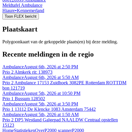
Meldtafel Ambulance
Hiaure
•
Kennemerland
Toon FLEX bericht
Plaatskaart
Polygoonkaart van de gekoppelde plaats(en) bij deze melding.
Recente meldingen in de regio
Ambulance
August 6th, 2026 at 2:50 PM
Prio 2 Almkerk rit: 138973
Ambulance
August 6th, 2026 at 5:50 AM
Prio 2 Ambulance 17153 Zuidhoek 3082PE Rotterdam ROTTDM
bon 121719
Ambulance
August 5th, 2026 at 10:50 PM
Prio 1 Bussum 128502
Ambulance
August 5th, 2026 at 3:50 PM
Prio 1 13112 De Klencke 1083 Amsterdam 75442
Ambulance
August 5th, 2026 at 1:50 AM
Prio 2 DP5 Westland Galgepad NAALDW Centraal opstellen
15123
Home
Statistieken
Over
P2000 scanner
P2000