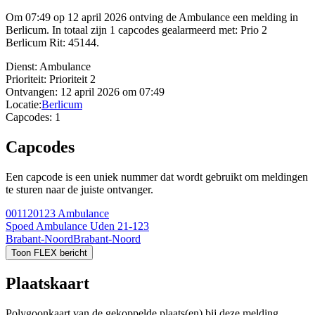
Om 07:49 op 12 april 2026 ontving de Ambulance een melding in
Berlicum. In totaal zijn 1 capcodes gealarmeerd met: Prio 2
Berlicum Rit: 45144.
Dienst:
Ambulance
Prioriteit:
Prioriteit 2
Ontvangen:
12 april 2026 om 07:49
Locatie:
Berlicum
Capcodes:
1
Capcodes
Een capcode is een uniek nummer dat wordt gebruikt om meldingen
te sturen naar de juiste ontvanger.
001120123
Ambulance
Spoed Ambulance Uden 21-123
Brabant-Noord
Brabant-Noord
Toon FLEX bericht
Plaatskaart
Polygoonkaart van de gekoppelde plaats(en) bij deze melding.