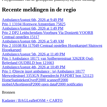
Recente meldingen in de regio
Ambulance
August 6th, 2026 at 9:49 PM
Prio 1 13104 Hornweg Amsterdam 75825
Ambulance
August 6th, 2026 at 1:49 PM
Prio 2 DP2 Leidschendam-Voorburg Via Donizetti VOORB
Centraal opstellen 15117
Ambulance
August 6th, 2026 at 5:49 AM
Prio 2 10108 Rit 117049 Centraal opstellen Hoogkarspel Sluisweg
Hoogkarspel
Ambulance
August 5th, 2026 at 11:49 PM
Prio 1 Ambulance 18171 van Spilbergenstraat 3262ER Oud-
Beijerland OUDBLD bon 121663
Ambulance
August 4th, 2026 at 10:49 PM
Prio 1 (Directe inzet ambulance : ja) Ambulance 18177
Merwedesingel 3353GN Papendrecht PAPDRT bon 121123
Home
Statistieken
Over
P2000 scanner
P2000
mobiel
Afkortingen
P2000 open data
P2000 notificaties
Bronnen
Kadaster / BAG
Leaflet
OSM + CARTO